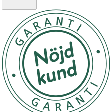
tecken på andra tillstånd och med InstaCHECK
Ämnesomsättning (TSH) kan du ta reda på om det beror
på en underaktiv sköldkörtel.
Vid positivt testresultat – Boka tid hos läkare och berätta
att du fått ett positivt svar vid ett självtest för TSH. För att
fastställa diagnos och ta beslut om behandling behöver
fler prover tas inom vården.
Användning
1) Tvätta händerna med tvål och skölj med klart varmt
vatten.
2) Se till att påsen är rumstempererad innan du öppnar
den. Öppna foliepåsen och ta ut kassetten.
3) Dra försiktigt av och kasta bort lansettens frigjorda
lock.
4) Använd den medföljande alkoholkudden för att
rengöra fingertoppen på långfingret eller