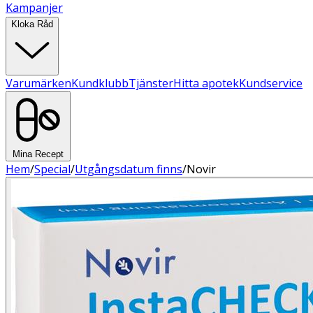
Kampanjer
Kloka Råd
Varumärken
Kundklubb
Tjänster
Hitta apotek
Kundservice
Mina Recept
Hem
/
Special
/
Utgångsdatum finns
/
Novir