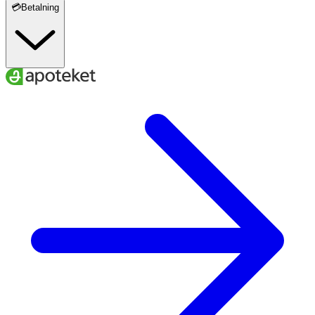
💳Betalning
10) Vänta tills den eller de färgade raderna visas. Läs
resultat efter 10 minuter. Tolka inte resultatet efter 20
minuter."
Förvaras i rumstemperatur (max 30 grader C).