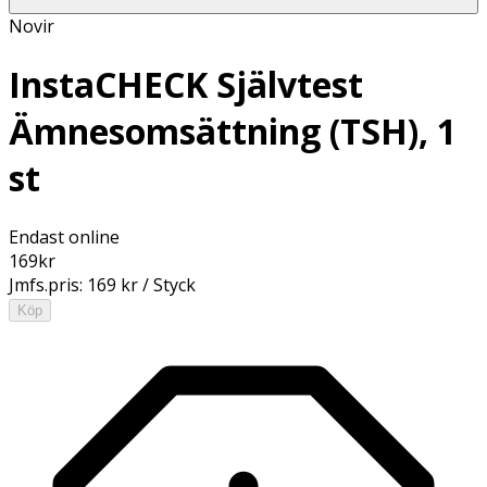
Novir
InstaCHECK Självtest
Ämnesomsättning (TSH), 1
st
Endast online
169
kr
Jmfs.pris:
169 kr / Styck
Köp