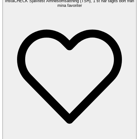
InstaCHECK Självtest Ämnesomsättning (TSH), 1 st har tagits bort från
mina favoriter