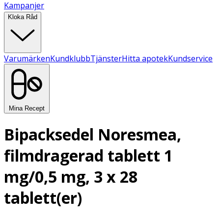
Kampanjer
Kloka Råd
Varumärken
Kundklubb
Tjänster
Hitta apotek
Kundservice
Mina Recept
Bipacksedel Noresmea,
filmdragerad tablett 1
mg/0,5 mg, 3 x 28
tablett(er)