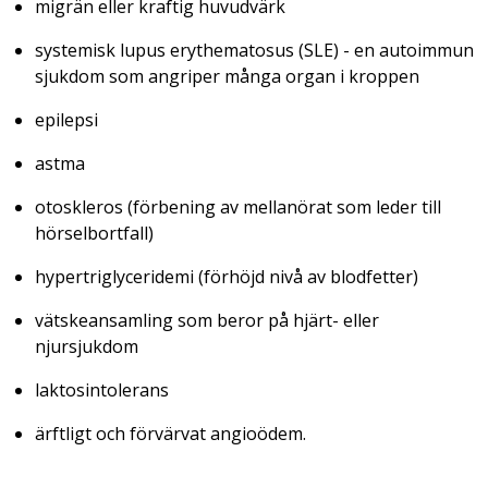
migrän eller kraftig huvudvärk
systemisk lupus erythematosus (SLE) - en autoimmun
sjukdom som angriper många organ i kroppen
epilepsi
astma
otoskleros (förbening av mellanörat som leder till
hörselbortfall)
hypertriglyceridemi (förhöjd nivå av blodfetter)
vätskeansamling som beror på hjärt- eller
njursjukdom
laktosintolerans
ärftligt och förvärvat angioödem.