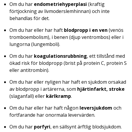
Om du har
endometriehyperplasi
(kraftig
förtjockning av livmoderslemhinnan) och inte
behandlas för det.
Om du har eller har haft
blodpropp i en ven
(venös
tromboembolism), i benen (djup ventrombos) eller i
lungorna (lungemboli).
Om du har
koagulationsrubbning
, ett tillstånd med
ökad risk för blodpropp (brist på protein C, protein S
eller antitrombin).
Om du har eller nyligen har haft en sjukdom orsakad
av blodpropp i artärerna, som
hjärtinfarkt, stroke
(slaganfall) eller
kärlkramp
.
Om du har eller har haft någon
leversjukdom
och
fortfarande har onormala levervärden.
Om du har
porfyri
, en sällsynt ärftlig blodsjukdom.