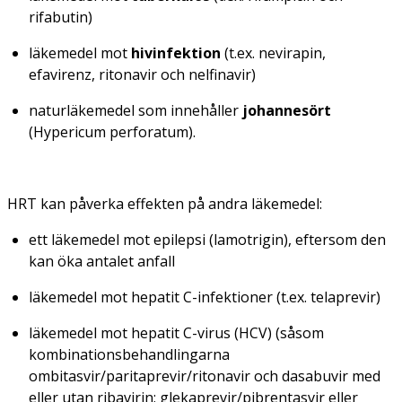
rifabutin)
läkemedel mot
hivinfektion
(t.ex. nevirapin,
efavirenz, ritonavir och nelfinavir)
naturläkemedel som innehåller
johannesört
(
Hypericum perforatum
).
HRT kan påverka effekten på andra läkemedel:
ett läkemedel mot epilepsi (lamotrigin), eftersom den
kan öka antalet anfall
läkemedel mot hepatit C-infektioner (t.ex. telaprevir)
läkemedel mot hepatit C-virus (HCV) (såsom
kombinationsbehandlingarna
ombitasvir/paritaprevir/ritonavir och dasabuvir med
eller utan ribavirin; glekaprevir/pibrentasvir eller