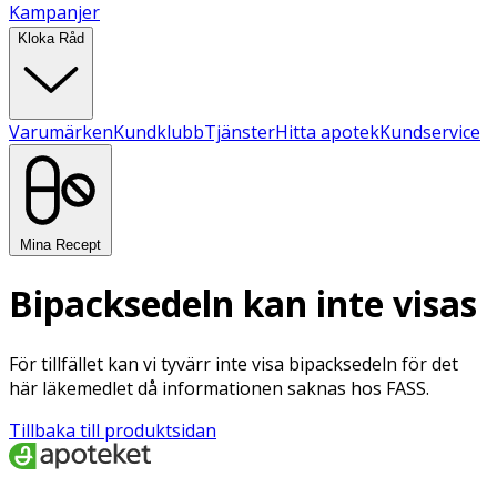
Kampanjer
Kloka Råd
Varumärken
Kundklubb
Tjänster
Hitta apotek
Kundservice
Mina Recept
Bipacksedeln kan inte visas
För tillfället kan vi tyvärr inte visa bipacksedeln för det
här läkemedlet då informationen saknas hos FASS.
Tillbaka till produktsidan