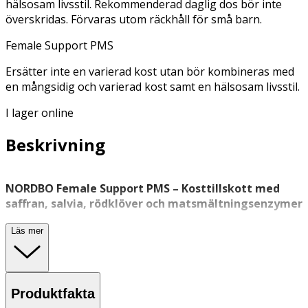
hälsosam livsstil. Rekommenderad daglig dos bör inte
överskridas. Förvaras utom räckhåll för små barn.
Female Support PMS
Ersätter inte en varierad kost utan bör kombineras med
en mångsidig och varierad kost samt en hälsosam livsstil.
I lager online
Beskrivning
NORDBO Female Support PMS – Kosttillskott med
saffran, salvia, rödklöver och matsmältningsenzymer
NORDBO Female Support PMS är ett veganskt
Läs mer
kosttillskott med 10 utvalda ingredienser, däribland
saffran, salvia, rödklöver, ingefära, magnesium och
vitamin B6. Produkten är framtagen för att användas i
samband med menstruation och innehåller även
Produktfakta
enzymkomplexet DigeZyme®.