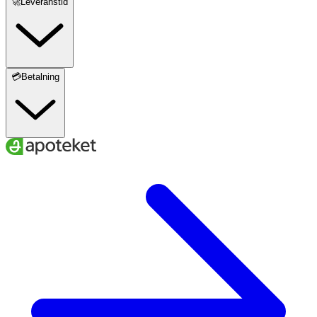
🚀Leveranstid
Ingefära
100 mg
**
- varav gingeroler
5 mg
**
💳Betalning
Saffran
30 mg
**
- varav krokiner
3 mg
**
Surkörsbär
25 mg
**
Vitamin B6
6 mg
428
Zink
5 mg
50
Selen
50 µg
90