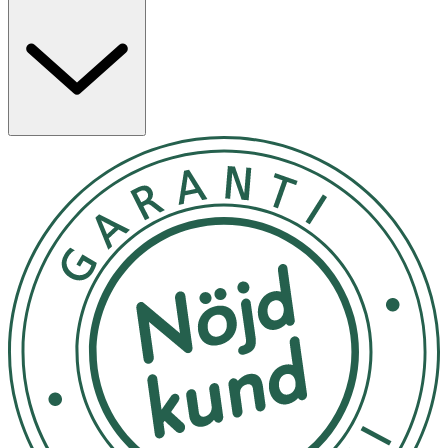
Saffransextraktet är standardiserat till 10 % krokiner.
Salvia och rödklöver är växtbaserade ingredienser med
lång tradition inom kvinnohälsa. Vitamin B6 bidrar till att
reglera hormonaktiviteten, och magnesium bidrar till att
minska trötthet och utmattning samt till normal
muskelfunktion.
Produkten är vegansk, tillverkad i Sverige och framtagen
i samarbete med Therése Lindgren.
Användning & Dosering
- Rekommenderad daglig dos: 2 kapslar
- Tas med eller utan måltid
- Kan användas kontinuerligt eller vid behov
- Kapseln kan öppnas och innehållet blandas med kall
vätska