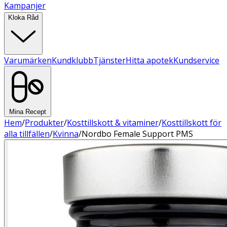
Kampanjer
Kloka Råd
Varumärken
Kundklubb
Tjänster
Hitta apotek
Kundservice
Mina Recept
Hem
/
Produkter
/
Kosttillskott & vitaminer
/
Kosttillskott för
alla tillfällen
/
Kvinna
/
Nordbo Female Support PMS