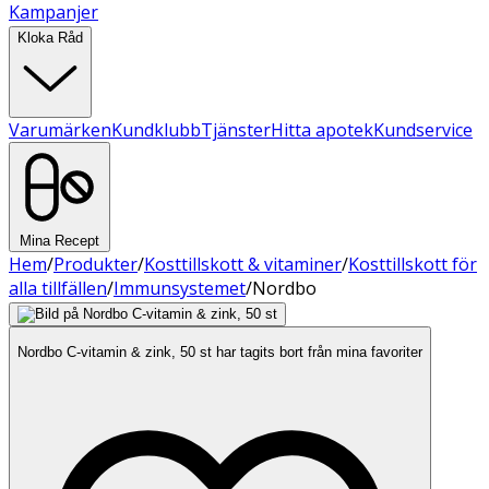
Kampanjer
Kloka Råd
Varumärken
Kundklubb
Tjänster
Hitta apotek
Kundservice
Mina Recept
Hem
/
Produkter
/
Kosttillskott & vitaminer
/
Kosttillskott för
alla tillfällen
/
Immunsystemet
/
Nordbo
Nordbo C-vitamin & zink, 50 st har tagits bort från mina favoriter