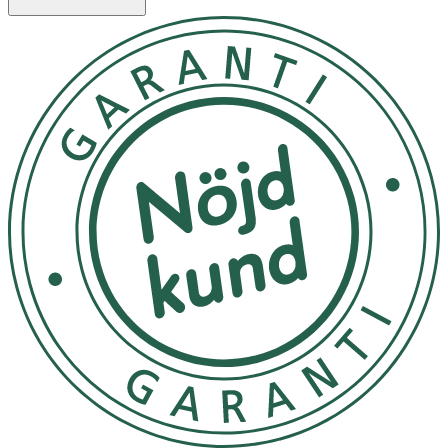
immunsystem och till att skydda cellerna mot oxidativ
stress.
NORDBO C & Zink finns även i förpackning om 100
kapslar
.
Användning & Dosering
- 2 kapslar per dag i samband med måltid.
- Vid svårigheter att svälja kan kapseln öppnas och
innehållet strös i valfri vätska. (Undvik het vätska,
eftersom det kan förstöra näringsinnehållet.)
- Rekommenderad dos bör ej överskridas.
- Kosttillskott ersätter inte en varierad kost.
- Förvaras torrt i rumstemperatur och ej i direkt solljus.
Förvaras utom räckhåll för barn.