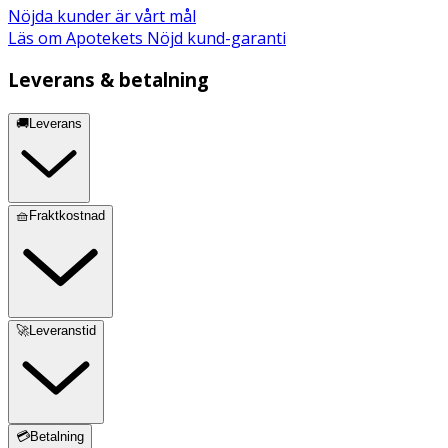
Nöjda kunder är vårt mål
INNEHÅLLSDEKLARATION
2 Kapslar
%DRI*
Läs om Apotekets Nöjd kund-garanti
C-vitamin
1 000 mg
1 250*
Leverans & betalning
🚚Leverans
Zink
25 mg
250*
* Dagligt referensintag. ** DRI ej fastställd
🧺Fraktkostnad
Innehåll
C-vitamin (kalciumaskorbat), zink (pikolinat),
fyllnadsmedel (rismjöl), risstärkelse, vegetabilisk kapsel
(HPMC)
🚀Leveranstid
💳Betalning