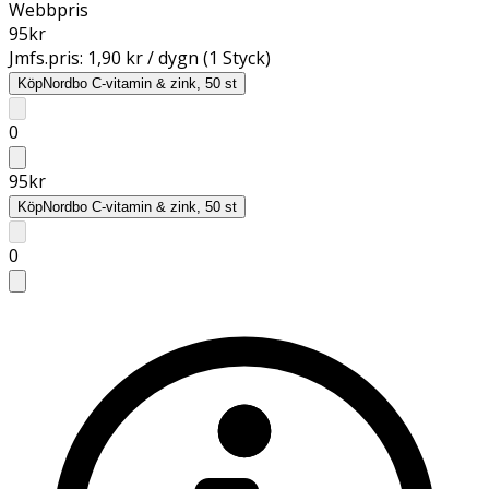
Webbpris
95
kr
Jmfs.pris:
1,90 kr / dygn (1 Styck)
Köp
Nordbo C-vitamin & zink, 50 st
0
95
kr
Köp
Nordbo C-vitamin & zink, 50 st
0