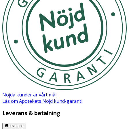
Polyglyceryl-6 Stearate, Dimethicone, Mica, Ammonium
acryloyldimethyltaurate/VP copolymer, Cetearyl alcohol,
Alcohol denat. Ethylhexyl salicylate, Phenoxyethanol, Bis-
ethylhexyloxyphenol methoxyphenyl triazine, Potassium
cetyl phosphate, Xanthan gum, Methylparaben,
Dimethiconol, Ascorbyl glucoside, Parfum, Propylene
glycol, Tocopheryl acetate, Diethylhexyl butamido
triazone, Sodium hyaluronate, Pentylene glycol,
Ethylparaben, Hibiscus abelmoschus extract, Retinyl
palmitate, Phyllanthus emblica fruit extract, Hydrolyzed
rice protein, Tetrasodium EDTA, Sorbitan laurate, T-butyl
alcohol, Potassium hydroxide, Polyglyceryl-6 Behenate,
Panax ginseng root extract, Simethicone, Carbomer,
Dipropylene glycol, Dimethylmethoxy chromanol,
Polysorbate 20, Hydroxyethylcellulose, Acetyl dipeptide-1
cetyl ester, Morus alba leaf extract, Sodium benzoate,
Tocopherol, Palmitoyl tripeptide-1, Palmitoyl
tetrapeptide-7, CI 77891 (Titanium dioxide).
Nöjda kunder är vårt mål
Läs om Apotekets Nöjd kund-garanti
Leverans & betalning
🚚Leverans