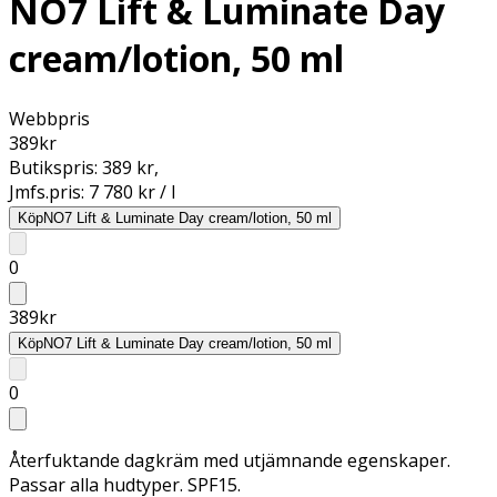
NO7 Lift & Luminate Day
cream/lotion, 50 ml
Webbpris
389
kr
Butikspris:
389 kr
,
Jmfs.pris:
7 780 kr / l
Köp
NO7 Lift & Luminate Day cream/lotion, 50 ml
0
389
kr
Köp
NO7 Lift & Luminate Day cream/lotion, 50 ml
0
Återfuktande dagkräm med utjämnande egenskaper.
Passar alla hudtyper. SPF15.