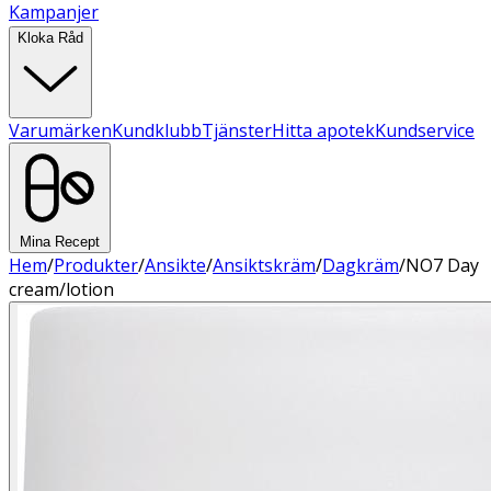
Kampanjer
Kloka Råd
Varumärken
Kundklubb
Tjänster
Hitta apotek
Kundservice
Mina Recept
Hem
/
Produkter
/
Ansikte
/
Ansiktskräm
/
Dagkräm
/
NO7 Day
cream/lotion