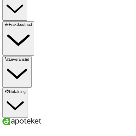
🧺Fraktkostnad
🚀Leveranstid
💳Betalning