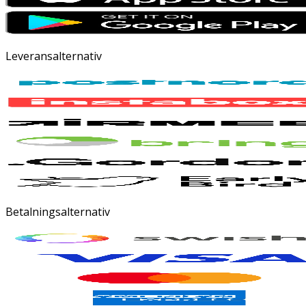
Leveransalternativ
Betalningsalternativ