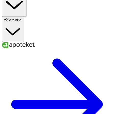
💳Betalning