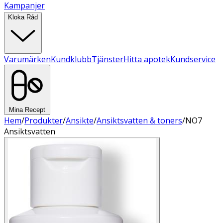
Kampanjer
Kloka Råd
Varumärken
Kundklubb
Tjänster
Hitta apotek
Kundservice
Mina Recept
Hem
/
Produkter
/
Ansikte
/
Ansiktsvatten & toners
/
NO7
Ansiktsvatten