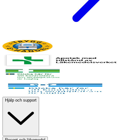
Hjälp och support
Recept och läkemedel