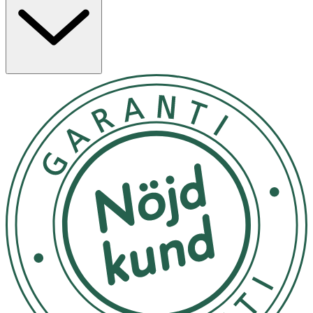
- Ta på en bomullsrondell och svep försiktigt över
rengjort ansikte i cirkulära rörelser, undvik det ömtåliga
ögonområdet och läppar.
- Använd efter rengöring i morgon- och kvällsrutinen och
för bästa resultat, följ upp med No7 Radiance+ 15%
Vitamin C Serum och ansiktskräm.
Inneh
å
ll
Aqua, PEG-40 hydrogenated castor oil, 3-O-Ethyl ascorbic
acid, Glycerin, Butylene glycol, Phenoxyethanol,
Propylene glycol, Sodium citrate, Chlorphenesin, Salix
alba (Willow) bark extract, Citric acid, Gluconolactone,
Disodium EDTA, Aloe barbadensis leaf juice, Cucumis
sativus (Cucumber) fruit extract, Saccharide isomerate,
Limonene, Dipropylene glycol, Linalool, Parfum
(Fragrance), Denatonium benzoate.