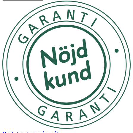
Skaka väl. Applicera generöst och ofta. Särskilt efter
bad/svettning/handdukstorkning. Mängd för barn är 20
ml. För lite produkt reducerar skyddsnivån. Vistas inte för
länge i solen. Överexponering av solen utgör en
hälsorisk. Skydda späd och småbarn mot direkt solljus.
Låt absorberas helt.
TBD
OK för gravida och ammande:
Ja
Ingredienser:
Aqua, C12-15 Alkyl Benzoate, Glycerin, Alcohol Denat.,
Ethylhexyl Salicylate, Butylene Glycol
Dicaprylate/Dicaprate, Bis-Ethylhexyloxyphenol
Methoxyphenyl Triazine, Butyl
Methoxydibenzoylmethane, Dibutyl Adipate, Ethylhexyl
Triazone, Panthenol, Copernicia Cerifera Cera,
VP/Hexadecene Copolymer, Phenylbenzimidazole
Sulfonic Acid, Tocopheryl Acetate, Tetrasodium