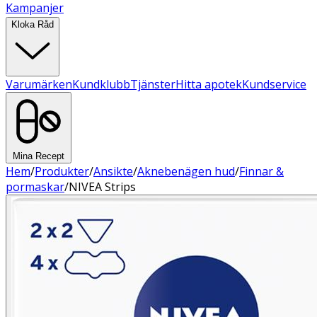
Kampanjer
Kloka Råd
Varumärken
Kundklubb
Tjänster
Hitta apotek
Kundservice
Mina Recept
Hem
/
Produkter
/
Ansikte
/
Aknebenägen hud
/
Finnar &
pormaskar
/
NIVEA Strips