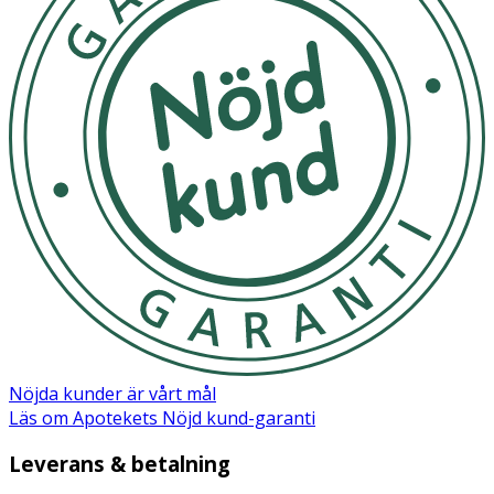
förpackningen noggrant innan användning. Använd ej
runt ögonen.
- Det datum som står tryckt på påsen som stripsen ligger
i är tillverkningsdatum. Produkten är hållbar 300 dagar
från tillverkningsdatum.
Inneh
å
ll
Polyquaternium-37, Silica, Aqua, Glycerin, Polysilicone-13,
PEG-12 Dimethicone, Titanium Dioxide, Sodium Citrate,
Methylparaben, Citral, Limonene, Geraniol, Linalool,
Parfum.
Nöjda kunder är vårt mål
Läs om Apotekets Nöjd kund-garanti
Leverans & betalning