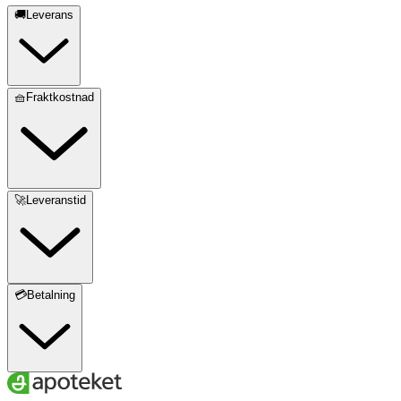
🚚Leverans
🧺Fraktkostnad
🚀Leveranstid
💳Betalning