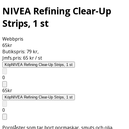
NIVEA Refining Clear-Up
Strips, 1 st
Webbpris
65
kr
Butikspris:
79 kr
,
Jmfs.pris:
65 kr / st
Köp
NIVEA Refining Clear-Up Strips, 1 st
0
65
kr
Köp
NIVEA Refining Clear-Up Strips, 1 st
0
Porplåster som tar bort pormaskar, smuts och olja.