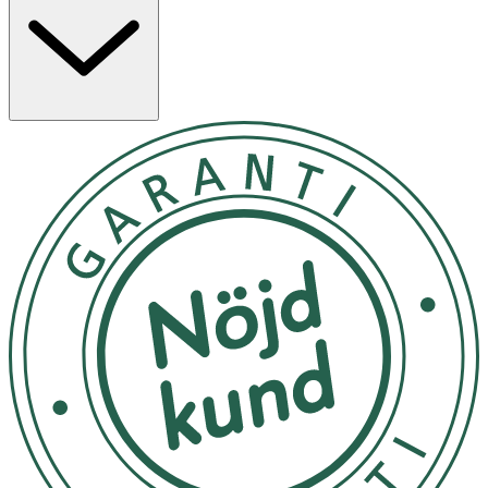
24 timmar. Den unika formulan är berikad med ren Q10,
kollagenpeptider samt ceramider, vilket stärker
hudbarriären samtidigt som det låser in fukt. Serumet
ger synligt resultat redan efter två veckors användning
med minskad slapphet i huden hos 83% kvinnor. Serumet
i kombination med NIVEA Q10 Day & Night Facial Butter
har 4x mer aktiv kraft att motverka slapp hud. Dess lätta
textur gör den även perfekt som bas under smink.
1. Skaka väl före användnig 2. Applicera två gånger/dag
som ett första steg i din rutin innan fuktkräm 3. Ideal
som bas under smink
Kan förvaras i rumstemperatur.
OK för gravida och ammande:
Ja
Ingredienser:
Aqua, Glycerin, Alcohol Denat., Caprylic/Capric