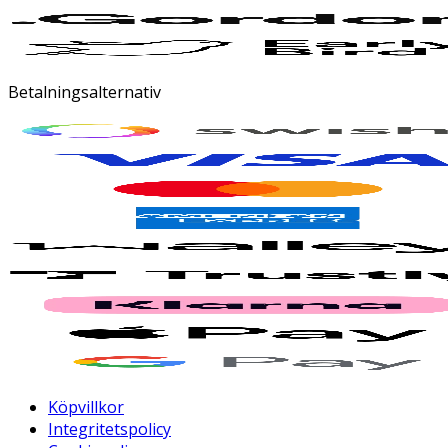
Betalningsalternativ
Köpvillkor
Integritetspolicy