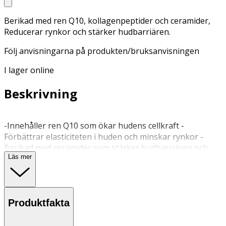
Berikad med ren Q10, kollagenpeptider och ceramider,
Reducerar rynkor och stärker hudbarriären.
Följ anvisningarna på produkten/bruksanvisningen
I lager online
Beskrivning
-Innehåller ren Q10 som ökar hudens cellkraft -
Förbättrar elasticiteten i huden och minskar rynkor -
Berikad med ceramider som stärker hudbarriären och
Läs mer
låser in fukt -Förbättrad hudelasticitet efter 24 timmar -
Kombinera med NIVEA Q10 Day & Night Facial Butter för
bästa resultat Nya NIVEA Q10 Anti-Wrinkle Collagen
Expert 3 in 1 Repairing Serum är framtaget för att
Produktfakta
effektivt reducera befintliga rynkor samt förbättra
hudens elasticitet. Kliniskt bevisade resultat visar att 82%
av kvinnor upplever förbättrad hudelasticitet redan efter