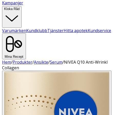
Kampanjer
Kloka Råd
Varumärken
Kundklubb
Tjänster
Hitta apotek
Kundservice
Mina Recept
Hem
/
Produkter
/
Ansikte
/
Serum
/
NIVEA Q10 Anti-Wrinkl
Collagen