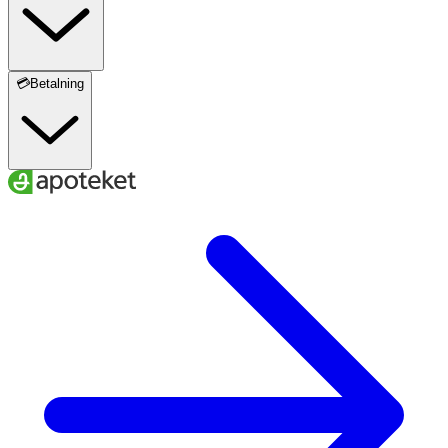
💳Betalning