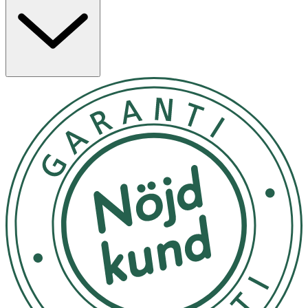
Fräsch doft med toner av citrus och örter. Denna NIVEA
MEN deodorant passar alla hudtyper. Innehåller 0%
etylalkohol. Dermatologiskt testad. Designad för män
som vill ha maximalt skydd med en lugnande maskulin
doft och utan några kompromisser. För bästa
användning, använd NIVEA MEN Dry Impact Roll On Mini
efter en dusch.Varningstext: Applicera inte på irriterad
eller skadad hud.
1. För optimalt resultat, använd antiperspiranten efter att
du har duschat och huden är helt torr 2. Applicera
produkten i armhålan. 3. Tillåt produkten att torka helt
innan du klär på dig.
Kan förvaras i rumstemperatur
OK för gravida och ammande:
Ja
Ingredienser:
Aqua,Aluminum Chlorohydrate,PPG-15 Stearyl