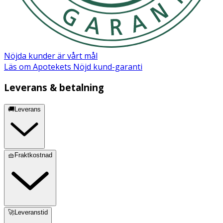
Ether,Steareth-2,Steareth-21,Aluminum
Sesquichlorohydrate,Parfum,Magnesium Aluminum
Silicate,Persea Gratissima Oil,Trisodium
EDTA,BHT,Linalool,Limonene,Benzyl
Alcohol,Geraniol,Citronellol
Nöjda kunder är vårt mål
Läs om Apotekets Nöjd kund-garanti
Leverans & betalning
🚚Leverans
🧺Fraktkostnad
🚀Leveranstid