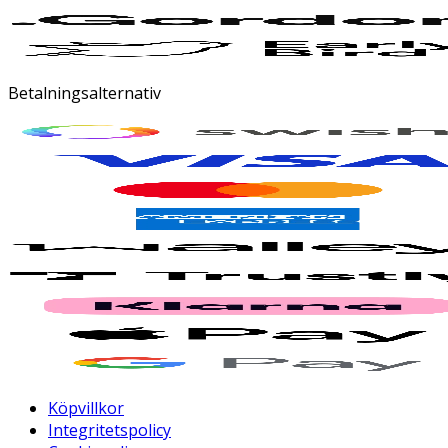
Betalningsalternativ
Köpvillkor
Integritetspolicy