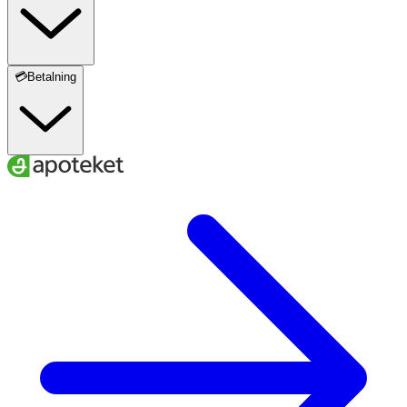
💳Betalning