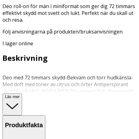
Deo roll-on för män i miniformat som ger dig 72 timmars
effektivt skydd mot svett och lukt. Perfekt när du skall ut
och resa.
Följ anvisningarna på produkten/bruksanvisningen
I lager online
Beskrivning
Deo med 72 timmars skydd-Bekväm och torr hudkänsla-
Med doft med toner av citrus och örter Antiperspirant
med 0% alkohol NIVEA MEN Dry Impact Anti-Perspirant
Läs mer
Mini är en deo roll-on i miniformat som ger dig 72
timmars effektivt skydd mot svett och lukt. Den effektiva
dubbelverkande formulan med 2 antibakteriella aktiva
ämnen hjälper dig att hålla dig torr från svett och
Produktfakta
förhindrar dålig lukt. Antiperspirant deodoranten är
skonsam mot din hud och ger en bekväm och torr känsla.