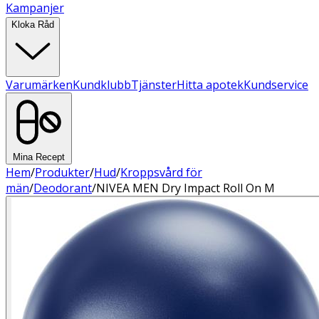
Kampanjer
Kloka Råd
Varumärken
Kundklubb
Tjänster
Hitta apotek
Kundservice
Mina Recept
Hem
/
Produkter
/
Hud
/
Kroppsvård för
män
/
Deodorant
/
NIVEA MEN Dry Impact Roll On M