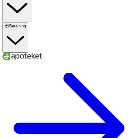
💳Betalning