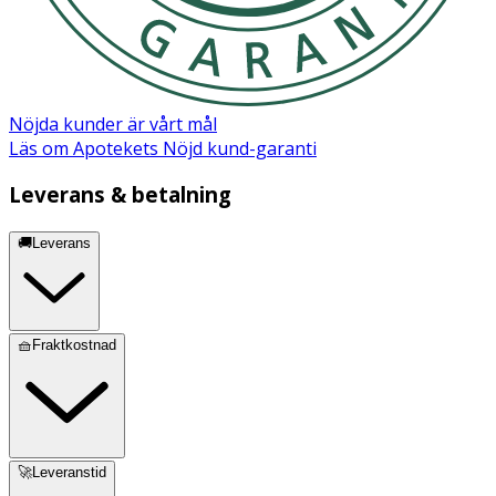
Aqua, Aluminum Chlorohydrate, PPG-15 Stearyl Ether,
Steareth-2, Steareth-21, Parfum, Sodium Hyaluronate,
Tocopheryl Acetate, Chamomilla Recutita Flower Extract,
Octyldodecanol, Persea Gratissima Oil, Glycerin,
Trisodium EDTA, Tocopherol, Glycine Soja Oil, Bisabolol
Nöjda kunder är vårt mål
Läs om Apotekets Nöjd kund-garanti
Leverans & betalning
🚚Leverans
🧺Fraktkostnad
🚀Leveranstid