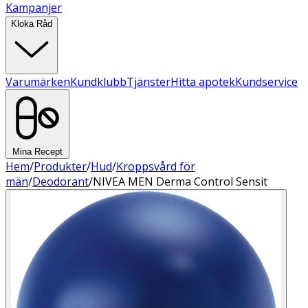
Kampanjer
Kloka Råd
Varumärken
Kundklubb
Tjänster
Hitta apotek
Kundservice
Mina Recept
Hem
/
Produkter
/
Hud
/
Kroppsvård för
män
/
Deodorant
/
NIVEA MEN Derma Control Sensit