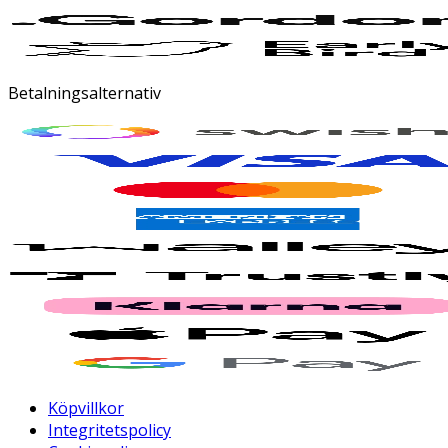
Betalningsalternativ
Köpvillkor
Integritetspolicy