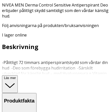
NIVEA MEN Derma Control Sensitive Antiperspirant Deo
erbjuder pålitligt skydd samtidigt som den vårdar känslig
hud.
Följ anvisningarna på produkten/bruksanvisningen
I lager online
Beskrivning
-Pålitligt 72 timmars antiperspirantskydd som vårdar din
hud -Deo som förebygga hudirritation -Särskilt
utvecklad för känslig hud – med Hyaluronsyra + Vitamin
Läs mer
E -Ingen etylalkohol -Dermatologiskt bevisat skonsam
mot huden NIVEA MEN Derma Control Sensitive
Antiperspirant Deo erbjuder pålitligt skydd samtidigt som
den vårdar känslig hud. Särskilt formulerad med
Produktfakta
Hyaluronsyra och Vitamin E, hjälper den till att förebygga
hudirritation och ger skonsam och effektiv vård för