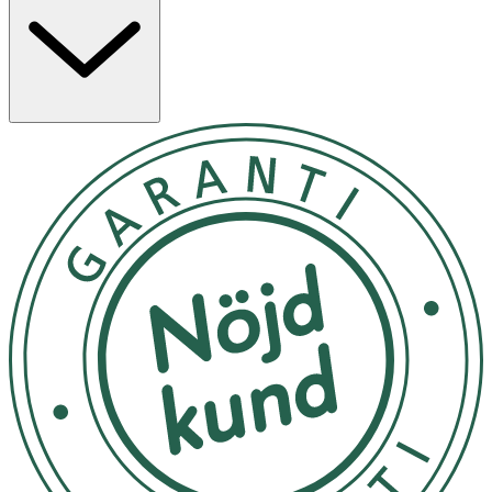
armhålorna. Formulan har dermatologiskt bevisad
hudtolerans och innehåller inte etylalkohol. Våra
antiperspiranter erbjuder Derma 72h Aktivt skydd: våra
produkter arbetar med huden för pålitlig och stark effekt
mot svett och lukt, med skonsamma ingredienser för
huden. Som marknadsledare inom den globala
hudvårdsindustrin arbetar våra forskare intensivt för att
erbjuda dermatologiskt godkända produkter som passar
olika hudtyper och behov.
Applicera inte på skadad hud. 1. Använd antiperspiranten
efter att du har duschat 2. Applicera produkten på huden
i armhålan 3. Låt produkten torka helt innan du klär på
dig
Kan förvaras i rumstemperatur.
OK för gravida och ammande:
Ja
Ingredienser: