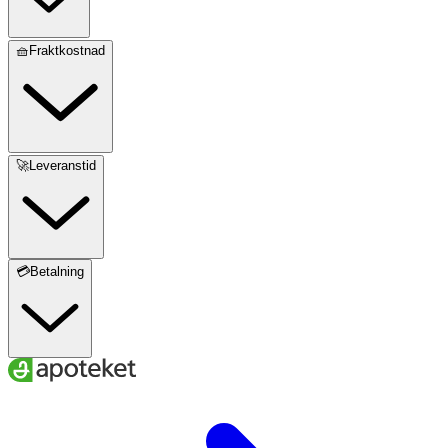
🧺Fraktkostnad
🚀Leveranstid
💳Betalning