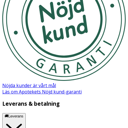
Glyceryl Stearate, Stearic Acid, Myristic Acid, Arachidic
Acid, Oleic Acid, Carbomer, Pantolactone, Citric Acid,
Sodium Hydroxide, Ethylhexylglycerin, Phenoxyethanol.
Nöjda kunder är vårt mål
Läs om Apotekets Nöjd kund-garanti
Leverans & betalning
🚚Leverans