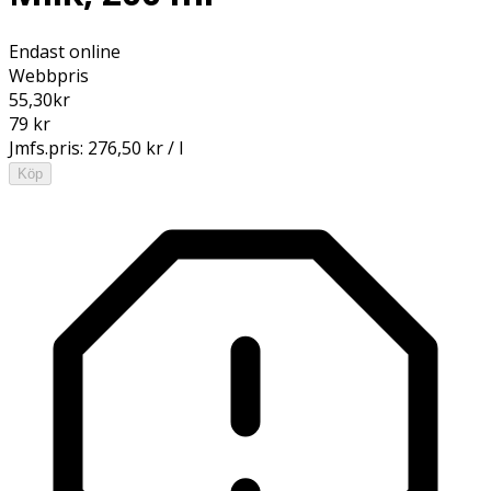
Endast online
Webbpris
55,30
kr
79 kr
Jmfs.pris:
276,50 kr / l
Köp