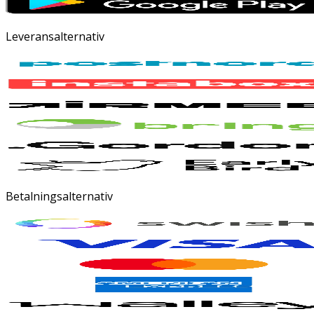
Leveransalternativ
Betalningsalternativ