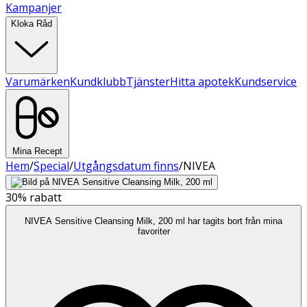
Kampanjer
Kloka Råd
Varumärken
Kundklubb
Tjänster
Hitta apotek
Kundservice
Mina Recept
Hem
/
Special
/
Utgångsdatum finns
/
NIVEA
30%
rabatt
NIVEA Sensitive Cleansing Milk, 200 ml har tagits bort från mina
favoriter