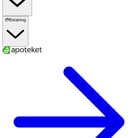
💳Betalning