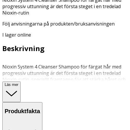
progressiv uttunning är det första steget i en tredelad
Nioxin-rutin
Följ anvisningarna på produkten/bruksanvisningen
I lager online
Beskrivning
Nioxin System 4 Cleanser Shampoo för färgat hår med
progressiv uttunning är det första steget i en tredelad
Nioxin-rutin, speciellt framtagen för att stärka håret och
Läs mer
hårstrukturen. Detta professionella schampo rengör
huden och avlägsnar smuts, överflödig olja och andra
miljörester från hårbotten och hår. Detta dermatologiskt
testade schampo innehåller niacinamid och biotin som
Produktfakta
återfuktar hårbotten och hår från rot till topp samtidigt
som det förtjockar och stärker hårstrukturen. Avsluta
med Nioxin System 4 Conditioner och Nioxin System 4