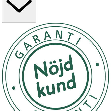
Treatment för bästa resultat.
1. Applicera Cleanser Shampoo i vått hår och massera in i
hår och hårbotten. 2. Arbeta upp ett lödder och skölj ur
ordentligt. 3. Följ upp med Scalp Therapy Revitalising
Conditioner.
Se förpackning
OK för gravida och ammande:
Ja
Ingredienser:
Aqua/Water/Eau, Sodium Laureth Sulfate, Sodium Lauryl
Sulfate, Sodium Chloride, PPG-2 Hydroxyethyl
Coco/Isostearamide, Sodium Benzoate, Citric Acid,
Salicylic Acid, Mentha Arvensis Leaf Oil, Mentha Piperita
(Peppermint) Oil, Tetrasodium EDTA, Trisodium
Ethylenediamine Disuccinate, Methylparaben,
Polyquaternium-10, Propylene Glycol, Sodium Hydroxide,
Limonene, Camellia Sinensis Leaf Extract, Cystine Bis-PG-