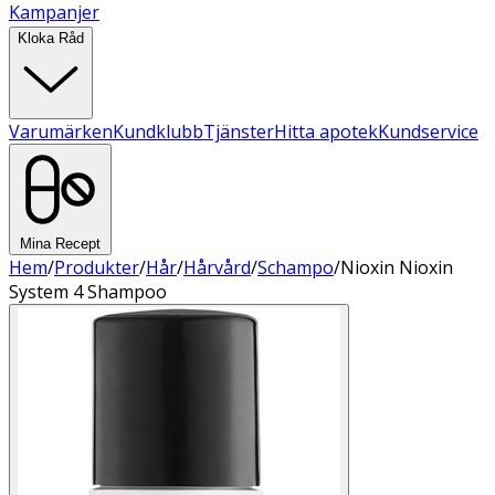
Kampanjer
Kloka Råd
Varumärken
Kundklubb
Tjänster
Hitta apotek
Kundservice
Mina Recept
Hem
/
Produkter
/
Hår
/
Hårvård
/
Schampo
/
Nioxin Nioxin
System 4 Shampoo