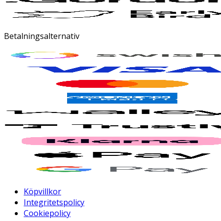
Betalningsalternativ
Köpvillkor
Integritetspolicy
Cookiepolicy