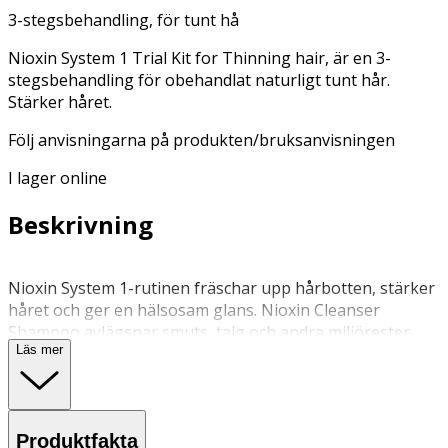
3-stegsbehandling, för tunt hå
Nioxin System 1 Trial Kit for Thinning hair, är en 3-
stegsbehandling för obehandlat naturligt tunt hår.
Stärker håret.
Följ anvisningarna på produkten/bruksanvisningen
I lager online
Beskrivning
Nioxin System 1-rutinen fräschar upp hårbotten, stärker
håret och ger en hälsosam glans. Nioxin Cleanser
Shampoo avlägsnar smuts, talg och andra miljörester
Läs mer
från hårbotten och hår. Nioxin Scalp Therapy
Conditioner är ett lättviktigt balsam som hjälper till att ge
håret motståndskraft samtidigt som det återfuktar håret
från rot till topp. Nioxin Scalp & Hair Treatment fräschar
Produktfakta
upp hårbotten och hjälper till att ge ett hår som ser