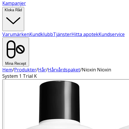
Kampanjer
Kloka Råd
Varumärken
Kundklubb
Tjänster
Hitta apotek
Kundservice
Mina Recept
Hem
/
Produkter
/
Hår
/
Hårvårdspaket
/
Nioxin Nioxin
System 1 Trial K