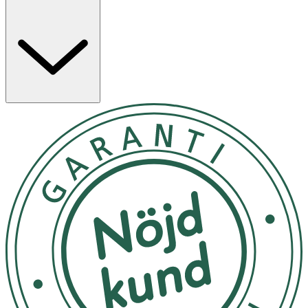
tjockare ut genom att öka fylligheten i varje hårstrå.
1. Massera in Cleanser Shampoo i hår och hårbotten.
Skölj noggrant. 2. Arbeta in Nioxin Scalp Therapy
Revitalizing Conditioner i håret från hårbotten ut till
topparna. Skölj noga för att säkerställa att all produkt
har avlägsnats. 3. Skaka Scalp & Hair Treatment för att
aktivera den. Applicera sedan i hårbotten och arbeta in i
håret från rot till topp. Skölj inte ur. VARNING: Scalp &
Hair Treatment innehåller metylnikotinat som kan
orsaka tillfällig rodnad
Inga Förvaringsinstruktioner
OK för gravida och ammande:
Ja
Ingredienser:
Shampoo: Aqua/Water/Eau, Sodium Laureth Sulfate,
Sodium Lauryl Sulfate, Cocamidopropyl Betaine,