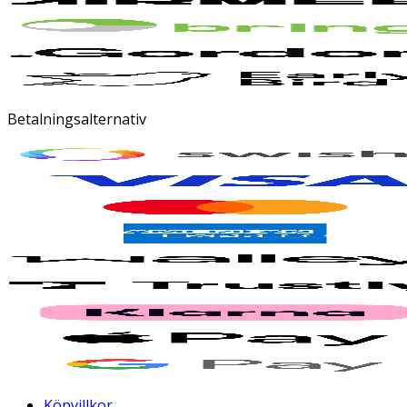
Betalningsalternativ
Köpvillkor