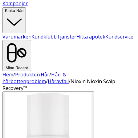
Kampanjer
Kloka Råd
Varumärken
Kundklubb
Tjänster
Hitta apotek
Kundservice
Mina Recept
Hem
/
Produkter
/
Hår
/
Hår- &
hårbottenproblem
/
Håravfall
/
Nioxin Nioxin Scalp
Recovery™