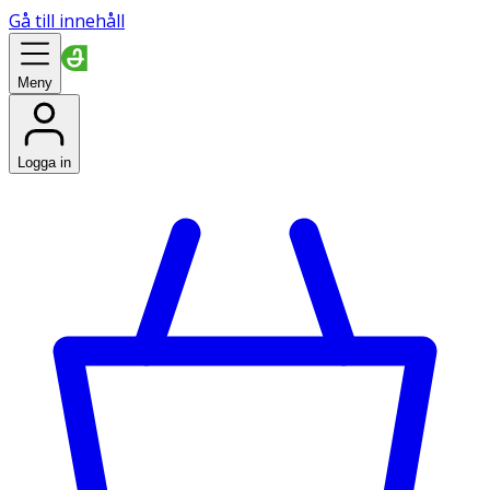
Gå till innehåll
Meny
Logga in