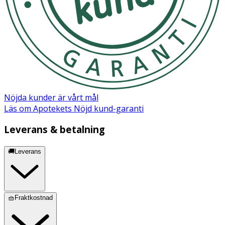
Linalool, Hexyl Cinnamal, Camellia Sinensis Leaf Extract,
Limonene, Geraniol, Faex Extract/Yeast Extract/Extrait de
levure, Niacinamide, Panthenol, Biotin, Lecithin,
Tocopheryl Acetate, Ethoxydiglycol, Maltodextrin,
Glucose, Lactic Acid, Sodium Benzoate, Equisetum
Arvense Extract, Rosmarinus Officinalis (Rosemary) Leaf
Extract, Salvia Officinalis (Sage) Leaf Extract, Urtica Dioica
(Nettle) Extract, Achillea Millefolium Extract, Betula Alba
Leaf Extract, Potassium Sorbate, Inositol, Calcium
Nöjda kunder är vårt mål
Pantothenate, Caramel, Tartaric Acid.
Läs om Apotekets Nöjd kund-garanti
Leverans & betalning
🚚Leverans
🧺Fraktkostnad