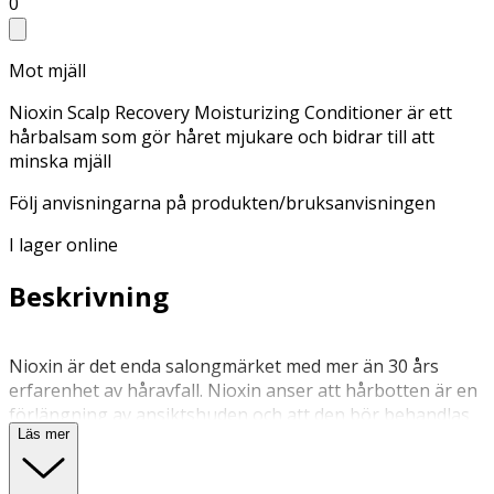
0
Mot mjäll
Nioxin Scalp Recovery Moisturizing Conditioner är ett
hårbalsam som gör håret mjukare och bidrar till att
minska mjäll
Följ anvisningarna på produkten/bruksanvisningen
I lager online
Beskrivning
Nioxin är det enda salongmärket med mer än 30 års
erfarenhet av håravfall. Nioxin anser att hårbotten är en
förlängning av ansiktshuden och att den bör behandlas
Läs mer
likadant. Ända sedan Eva Graham grundade varumärket
har Nioxin skapat och lett en ny kategori inom
hårvårdsbranschen och gett hopp och förtroende åt män