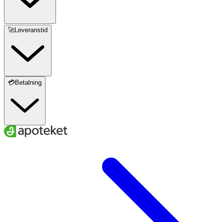
🚀Leveranstid
💳Betalning