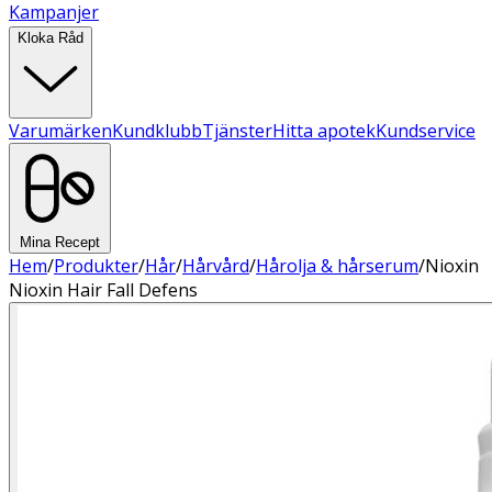
Kampanjer
Kloka Råd
Varumärken
Kundklubb
Tjänster
Hitta apotek
Kundservice
Mina Recept
Hem
/
Produkter
/
Hår
/
Hårvård
/
Hårolja & hårserum
/
Nioxin
Nioxin Hair Fall Defens