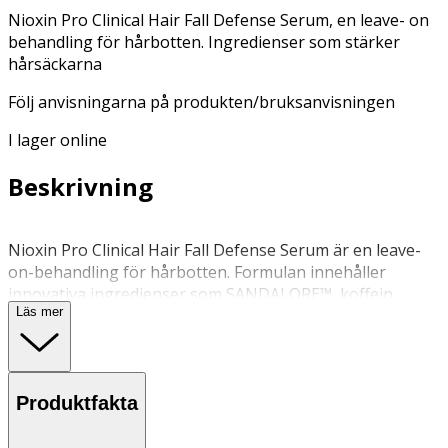
Nioxin Pro Clinical Hair Fall Defense Serum, en leave- on
behandling för hårbotten. Ingredienser som stärker
hårsäckarna
Följ anvisningarna på produkten/bruksanvisningen
I lager online
Beskrivning
Nioxin Pro Clinical Hair Fall Defense Serum är en leave-
on-behandling för hårbotten. Formulan innehåller
innovativa ingredienser som SANDALORE™, koffein,
Läs mer
laurinsyra och niacinamid. Tillsammans stödjer och
stärker de hårsäckarna och förbättrar hårstrånas
motståndskraft för ett fylligare utseende.
Produktfakta
Applicera 12–15 pumpningar i torrt eller fuktigt hår
dagligen och massera jämnt över hela hårbotten. Skölj