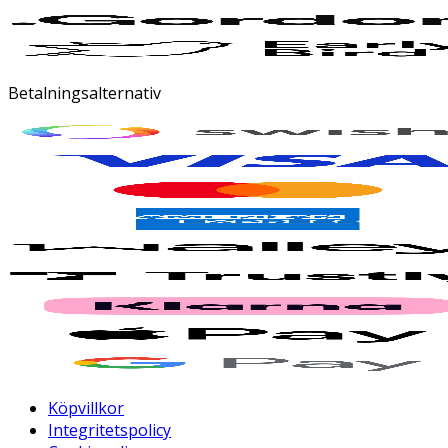
Betalningsalternativ
Köpvillkor
Integritetspolicy