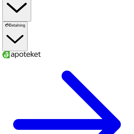
💳Betalning