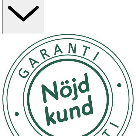
inte ur. För bästa resultat, använd som en del av en
komplett dag- och nattrutin tillsammans med våra 3-
delssystem för tunt hår och Night Density Rescue — en
leave-on-behandling som verkar över natten. VARNING:
Spraya inte mot ögonen.
Förvaras oåtkomligt för barn.
OK för gravida och ammande:
Ja
Ingredienser:
Alcohol Denat., Aqua/Water/Eau, Niacinamide, Caffeine,
Sandalore, Parfum/Fragrance, Lauric Acid, PEG-40
Hydrogenated Castor Oil, Tetramethyl
Acetyloctahydronaphthalenes, PEG-35 Castor Oil,
Pogostemon Cablin Oil, Linalyl Acetate, Alpha-Isomethyl
Ionone, Hexyl Cinnamal, Limonene, Alcohol, Citrus Limon
Peel Oil, Trimethylcyclopentenyl Methylisopentenol,
Citrus Aurantium Peel Oil, Linalool, Vanillin, Pinene,
Tocopherol, Citric Acid.