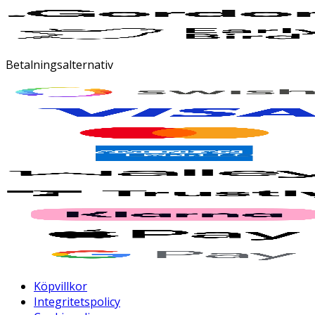
Betalningsalternativ
Köpvillkor
Integritetspolicy