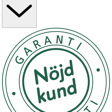
Se förpackning
OK för gravida och ammande:
Ja
Ingredienser:
Aqua/Water/Eau, Sodium Cocoyl Methyl Isethionate,
Cocamidopropyl Betaine, Sodium Methyl Oleoyl Taurate,
Sodium Lauroyl Sarcosinate, Parfum/Fragrance, Malic
Acid, Sodium Benzoate, Sodium Chloride, Salicylic Acid,
Sodium Hydroxide, Niacinamide, Oleic Acid, Sodium
Citrate, Sodium Cocoate, Trisodium Ethylenediamine
Disuccinate, Caffeine, Polyquaternium-10. Mentha
Piperita Oil. Menthol. Mentha Arvensis Leaf Oil. Citric Acid.