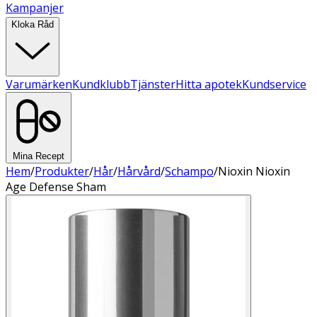
Kampanjer
Kloka Råd
Varumärken
Kundklubb
Tjänster
Hitta apotek
Kundservice
Mina Recept
Hem
/
Produkter
/
Hår
/
Hårvård
/
Schampo
/
Nioxin Nioxin
Age Defense Sham