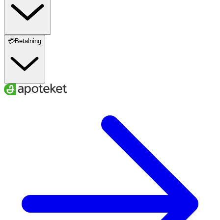
💳Betalning