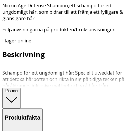
Nioxin Age Defense Shampoo,ett schampo för ett
ungdomligt hår, som bidrar till att främja ett fylligare &
glansigare hår
Följ anvisningarna på produkten/bruksanvisningen
I lager online
Beskrivning
Schampo för ett ungdomligt hår: Speciellt utvecklat för
att detoxa hårbotten och rikta in sig på tidiga tecken på
håråldrande, inklusive matthet och grå hårstrån.
Läs mer
Applicera 12–15 pumpningar i torrt eller fuktigt hår
dagligen och massera jämnt över hela hårbotten. Skölj
inte ur. För bästa resultat, använd som en del av en
Produktfakta
komplett dag- och nattrutin tillsammans med våra 3-
delssystem och Night Density Rescue — en leave-on-
behandling som verkar över natten.