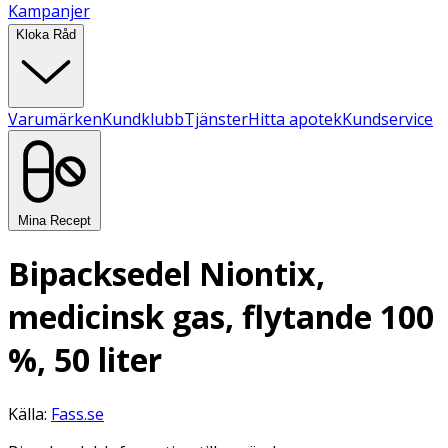
Kampanjer
Kloka Råd
Varumärken
Kundklubb
Tjänster
Hitta apotek
Kundservice
Mina Recept
Bipacksedel Niontix,
medicinsk gas, flytande 100
%, 50 liter
Källa:
Fass.se