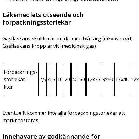
Läkemedlets utseende och
förpackningsstorlekar
Gasflaskans skuldra är märkt med blå färg (dikväveoxid).
Gasflaskans kropp är vit (medicinsk gas).
Förpacknings-
storlekar i
2,5
4
5
10
20
40
50
12x27
9x50
12x40
12x
liter
Eventuellt kommer inte alla förpackningstorlekar att
marknadsföras.
Innehavare av godkännande för