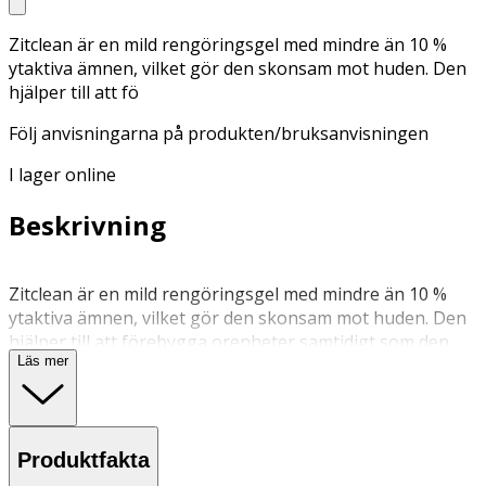
Zitclean är en mild rengöringsgel med mindre än 10 %
ytaktiva ämnen, vilket gör den skonsam mot huden. Den
hjälper till att fö
Följ anvisningarna på produkten/bruksanvisningen
I lager online
Beskrivning
Zitclean är en mild rengöringsgel med mindre än 10 %
ytaktiva ämnen, vilket gör den skonsam mot huden. Den
hjälper till att förebygga orenheter samtidigt som den
Läs mer
vårdar huden. Formulan innehåller två ledande
ingredienser som arbetar för att exfoliera huden och
kontrollera överflödig olja. Dessutom använder den
Nichosome®, ett unikt system för att frisätta aktiva
Produktfakta
ingredienser, vilket ökar produktens effektivitet utan att
irritera huden. Använd två gånger om dagen, på