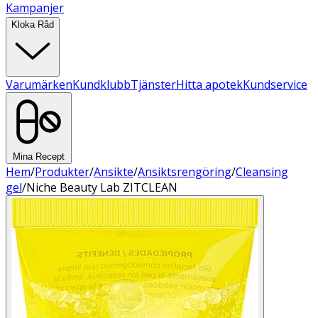
Kampanjer
Kloka Råd
Varumärken
Kundklubb
Tjänster
Hitta apotek
Kundservice
Mina Recept
Hem
/
Produkter
/
Ansikte
/
Ansiktsrengöring
/
Cleansing
gel
/
Niche Beauty Lab ZITCLEAN