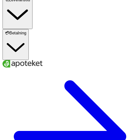
💳Betalning