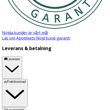
Cocoyl Glutamate, Decyl Glucoside, Sodium Cocoyl Rice
Amino Acid, Xanthan Gum, Carbomer, Hydrogenated
Phosphatidylcholine, Phosphatidylcholine, Mannitol,
Cholesterol, Citric Acid, Sodium Chloride, Sodium
Benzoate, Potassium Sorbate
Nöjda kunder är vårt mål
Läs om Apotekets Nöjd kund-garanti
Leverans & betalning
🚚Leverans
🧺Fraktkostnad
🚀Leveranstid