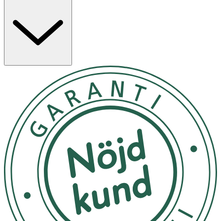
morgonen och kvällen, för att rengöra och förbereda
huden för nästa steg i din rutin.
Applicera en liten mängd produkt på fuktig hud. Massera
försiktigt in i huden med cirkulära rörelser. Skölj med
rikligt med vatten och avsluta med kallt vatten för att
stänga porerna. Klappa huden torr med en handduk.
Förvara vid rumstemperatur
OK för gravida och ammande:
Ja
Ingredienser:
Aqua (Water), Propanediol, Glycerin, Peg-6
Caprylic/Capric Glycerides, Potassium Azeloyl Diglycinate,
Sphingomonas Ferment Extract, Salicylic Acid, Morinda
Citrifolia Callus Culture Lysate, Vitis Vinifera (Grape) Fruit
Extract, Zingiber Officinale (Ginger) Root Extract,
Boswellia Serrata Resin Extract, Ceramide Np, Sodium