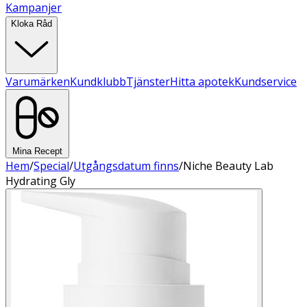
Kampanjer
Kloka Råd
Varumärken
Kundklubb
Tjänster
Hitta apotek
Kundservice
Mina Recept
Hem
/
Special
/
Utgångsdatum finns
/
Niche Beauty Lab
Hydrating Gly