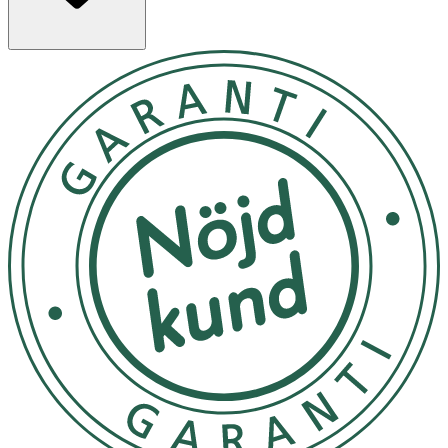
OK för gravida och ammande:
Ja
Ingredienser:
Glycerin, Aqua (Water), Cocamidopropyl Betaine, Sodium
Lauroyl Methyl Isethionate, Sodium Cocoyl Glutamate,
Potassium Cocoyl Rice Amino Acids, Sodium Cocoyl
Isethionate, Sodium Methyl Oleoyl Taurate, Betaine,
Sodium Chloride, Tocopherol, Caprylyl Glycol,
Ethylhexylglycerin, Phenoxyethanol *Thanks to our
constant commitment to innovation and the availability
of raw materials due to the current situation, slight
modifications may occur in the percentages and/or
nomenclature of ingredients and as a consequence, INCIs
may vary according to the manufacturing batch.
However, the quality, effectiveness and performance of
the product are reviewed at each manufacture, as part of
our commitment to high quality cosmetics. The most
recent and updated version of the ingredient list will
always be on the product packaging.