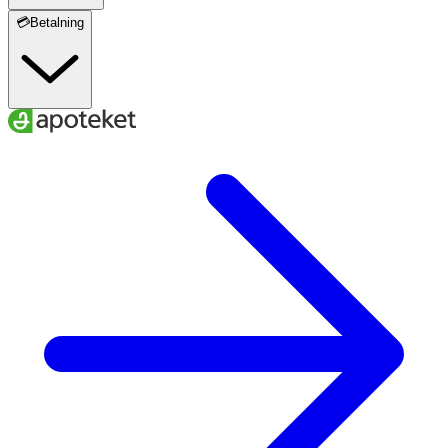
💳Betalning