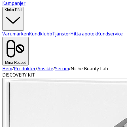
Kampanjer
Kloka Råd
Varumärken
Kundklubb
Tjänster
Hitta apotek
Kundservice
Mina Recept
Hem
/
Produkter
/
Ansikte
/
Serum
/
Niche Beauty Lab
DISCOVERY KIT