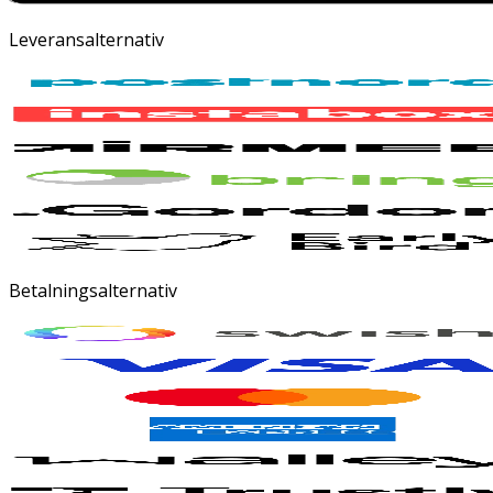
Leveransalternativ
Betalningsalternativ