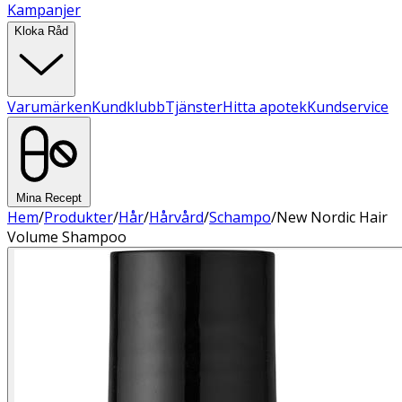
Kampanjer
Kloka Råd
Varumärken
Kundklubb
Tjänster
Hitta apotek
Kundservice
Mina Recept
Hem
/
Produkter
/
Hår
/
Hårvård
/
Schampo
/
New Nordic Hair
Volume Shampoo