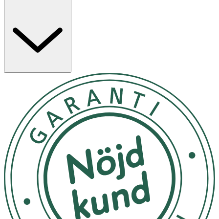
Används i vått hår Tvätta och skölj håret.
Förvaras i rumstemperatur
OK för gravida och ammande:
Ja
Ingredienser:
Aqua/water/eau, cocamidopropyl betaine, sodium lauroyl
sarcosinate, sodium lauryl sulfoacetate, glycerin, sodium
chloride, pyrus malus fruit water, hydrolyzed rice protein,
pyrus malus fruit extract, benzyl salicylate, acetum,
parfum (fragrance), benzyl alcohol, sodium benzoate,
citric acid, potassium sorbate, phenoxyethanol, benzoic
acid, dehydroacetic acid, glycereth-2 cocoate.