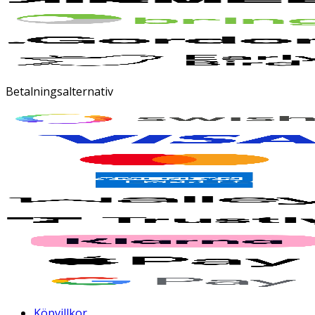
Betalningsalternativ
Köpvillkor