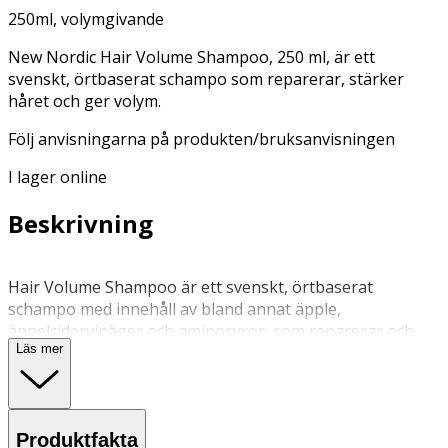
250ml, volymgivande
New Nordic Hair Volume Shampoo, 250 ml, är ett
svenskt, örtbaserat schampo som reparerar, stärker
håret och ger volym.
Följ anvisningarna på produkten/bruksanvisningen
I lager online
Beskrivning
Hair Volume Shampoo är ett svenskt, örtbaserat
schampo med innehåll av bland annat äpple,
äppelcidervinäger och aminosyror, som reparerar och
Läs mer
stärker håret, samt ger det volym. Schampot har en mild
doft av äpple och kokos. För ett optimalt resultat använd
Hair Volume Shampoo tillsammans med Hair Volume
Conditioner och hårtillskottet Hair Volume.
Produktfakta