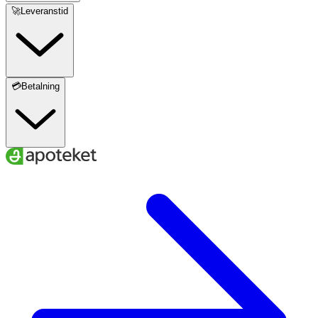
🚀Leveranstid
💳Betalning