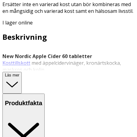
Ersätter inte en varierad kost utan bör kombineras med
en mångsidig och varierad kost samt en hälsosam livsstil.
I lager online
Beskrivning
New Nordic Apple Cider 60 tabletter
Kosttillskott
med äppelcidervinäger, kronärtskocka,
maskros och kolin.
Läs mer
New Nordic Apple Cider är ett kosttillskott tillverkat i
Skandinavien. Varje tablett innehåller äppelcidervinäger i
pulverform i kombination med extrakt av kronärtskocka
och maskros samt kolin.
Produktfakta
Näringsämnenas bidrag:
·
Kolin
bidrar till normal fettomsättning och normal
leverfunktion