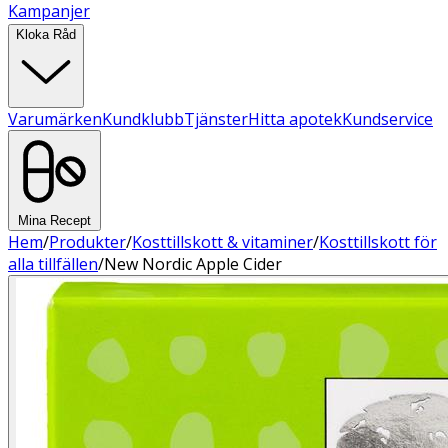
Kampanjer
Kloka Råd
Varumärken
Kundklubb
Tjänster
Hitta apotek
Kundservice
Mina Recept
Hem
/
Produkter
/
Kosttillskott & vitaminer
/
Kosttillskott för
alla tillfällen
/
New Nordic Apple Cider