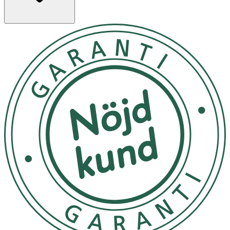
·
Kronärtskocka
bidrar till normal matsmältning
Användning & Dosering
Rekommenderad daglig dos:
· 2–3 tabletter dagligen i samband med frukost, tas
med ett glas vatten.
· Rekommenderad daglig dos bör inte överskridas.
· Kosttillskott ersätter inte en varierad kost utan bör
kombineras med en mångsidig och balanserad kost
samt en hälsosam livsstil.
Förvaring
Förvaras i rumstemperatur utom räckhåll för små barn.
Innehållsdeklaration
2
3
%DRI*
tabletter
tabletter