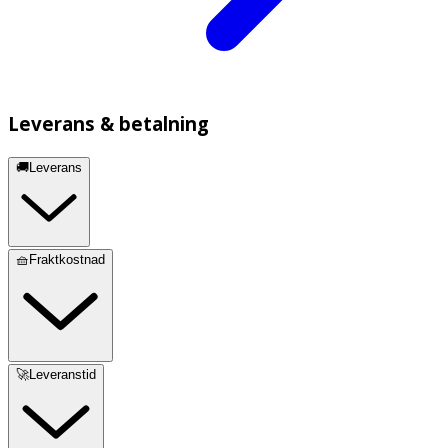
Leverans & betalning
🚚Leverans
🧺Fraktkostnad
🚀Leveranstid