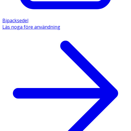
Bipacksedel
Läs noga före användning