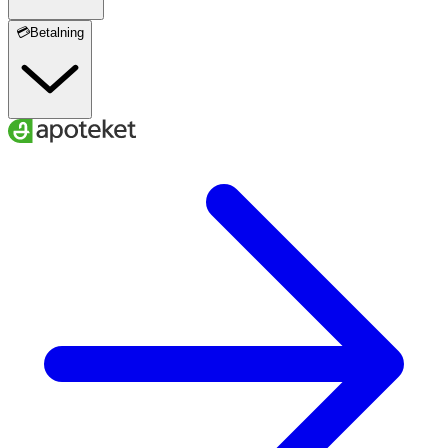
💳Betalning