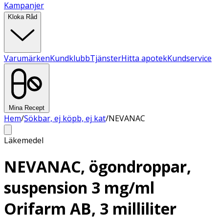
Kampanjer
Kloka Råd
Varumärken
Kundklubb
Tjänster
Hitta apotek
Kundservice
Mina Recept
Hem
/
Sökbar, ej köpb, ej kat
/
NEVANAC
Läkemedel
NEVANAC, ögondroppar,
suspension 3 mg/ml
Orifarm AB, 3 milliliter