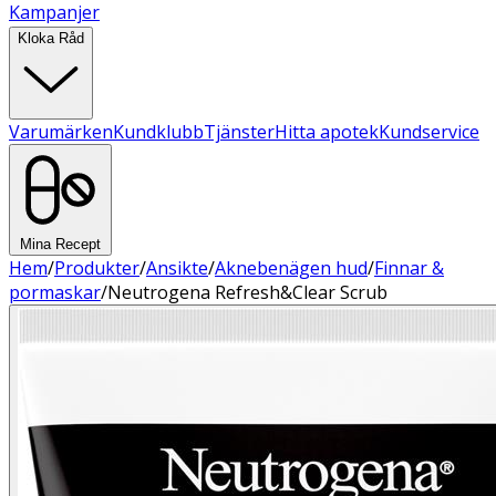
Kampanjer
Kloka Råd
Varumärken
Kundklubb
Tjänster
Hitta apotek
Kundservice
Mina Recept
Hem
/
Produkter
/
Ansikte
/
Aknebenägen hud
/
Finnar &
pormaskar
/
Neutrogena Refresh&Clear Scrub