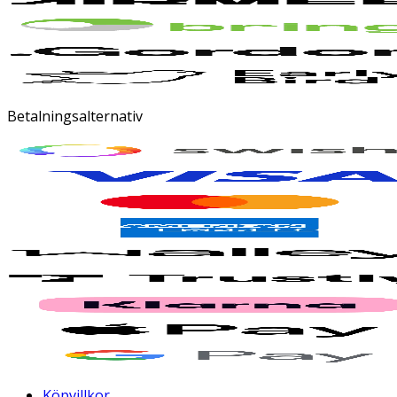
Betalningsalternativ
Köpvillkor