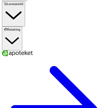
🚀Leveranstid
💳Betalning