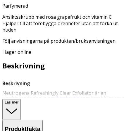
Parfymerad
Ansiktsskrubb med rosa grapefrukt och vitamin C.
Hjälper till att förebygga orenheter utan att torka ut
huden
Följ anvisningarna på produkten/bruksanvisningen
I lager online
Beskrivning
Beskrivning
Neutrogena Refreshingly Clear Exfoliator är en
uppfriskande daglig
ansiktsskrubb
som innehåller rosa
grapefrukt och vitamin C. Den innehåller naturliga
Läs mer
exfolierande mikrokorn som rensar porerna med en
formula som rengör på djupet. Hjälper till att förebygga
orenheter utan att torka ut huden. Följ anvisningarna på
produkten/bruksanvisningen.
Produktfakta