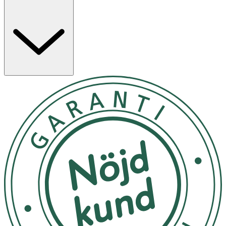
Användning
- Massera på vått ansikte en gång per dag och skölj
noga.
- Förvaras i rumstemperatur.
Innehåll
Aqua, Glycerin, Sodium Laureth Sulfate, Cellulose, Lauryl
Glucoside, Acrylates/C10-30 Alkyl Acrylate Crosspolymer,
Citrus Grandis Fruit Extract, Propylene Glycol, Sodium
Benzotriazolyl Butylphenol Sulfonate, Disodium EDTA,
Citric Acid, Sodium Hydroxide, Sodium Ascorbyl
Phosphate, Sodium Benzoate, Parfum, CI 16035, CI
60725. [PR-0000650].