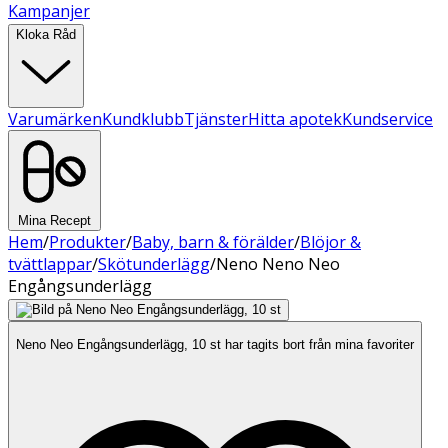
Kampanjer
Kloka Råd
Varumärken
Kundklubb
Tjänster
Hitta apotek
Kundservice
Mina Recept
Hem
/
Produkter
/
Baby, barn & förälder
/
Blöjor &
tvättlappar
/
Skötunderlägg
/
Neno Neno Neo
Engångsunderlägg
Neno Neo Engångsunderlägg, 10 st har tagits bort från mina favoriter