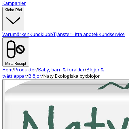
Kampanjer
Kloka Råd
Varumärken
Kundklubb
Tjänster
Hitta apotek
Kundservice
Mina Recept
Hem
/
Produkter
/
Baby, barn & förälder
/
Blöjor &
tvättlappar
/
Blöjor
/
Naty Ekologiska byxblöjor