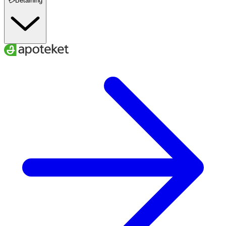
💳Betalning