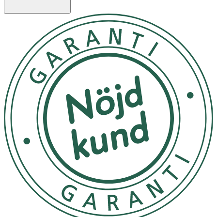
Egenskaper
· Byxblöjor för barn 12–18 kg
· Mjuka och hudvänliga material
· Andningsbar design för ökad komfort
· Absorberande kärna med FSC‑certifierad cellulosa
· Pålitligt läckageskydd dag och natt
· Våtindikator som visar när byte behövs
· Certifierade enligt Oeko‑Tex Standard 100
· 20 st blöjor
Viktig information
· Håll plastpåsen borta från barn för att undvika