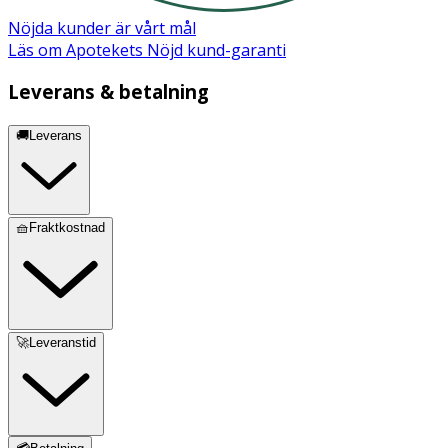
kvävningsrisk.
Nöjda kunder är vårt mål
Förvaring
Läs om Apotekets Nöjd kund-garanti
Förvaras torrt vid en temperatur på minst 10 °C.
Leverans & betalning
🚚Leverans
🧺Fraktkostnad
🚀Leveranstid