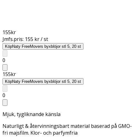
155
kr
Jmfs.pris:
155 kr / st
Köp
Naty FreeMovers byxblöjor stl 5, 20 st
0
155
kr
Köp
Naty FreeMovers byxblöjor stl 5, 20 st
0
Mjuk, tygliknande känsla
Naturligt & återvinningsbart material baserad på GMO-
fri majsfilm. Klor- och parfymfria