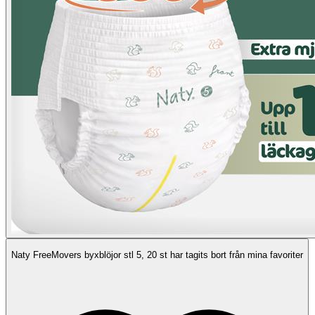
Naty FreeMovers byxblöjor stl 5, 20 st har tagits bort från mina favoriter