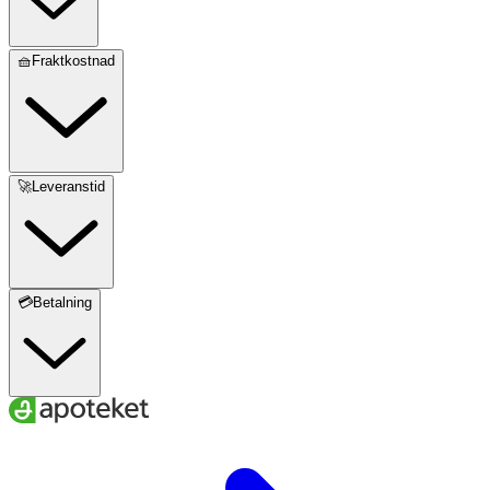
🧺Fraktkostnad
🚀Leveranstid
💳Betalning