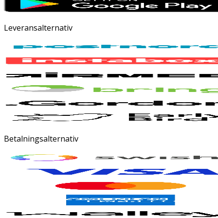
Leveransalternativ
Betalningsalternativ