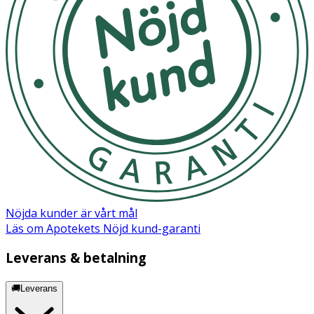
PEG80 Sorbitan Laurate, PEG150 Distearate, Sodium
Chloride, Disodium EDTA, Citric Acid, Sodium Benzoate,
Parfum.
Nöjda kunder är vårt mål
Läs om Apotekets Nöjd kund-garanti
Leverans & betalning
🚚Leverans