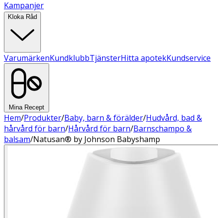
Kampanjer
Kloka Råd
Varumärken
Kundklubb
Tjänster
Hitta apotek
Kundservice
Mina Recept
Hem
/
Produkter
/
Baby, barn & förälder
/
Hudvård, bad &
hårvård för barn
/
Hårvård för barn
/
Barnschampo &
balsam
/
Natusan® by Johnson Babyshamp