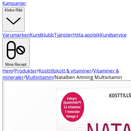
Kampanjer
Kloka Råd
Varumärken
Kundklubb
Tjänster
Hitta apotek
Kundservice
Mina Recept
Hem
/
Produkter
/
Kosttillskott & vitaminer
/
Vitaminer &
mineraler
/
Multivitamin
/
Natalben Amning Multivitamin