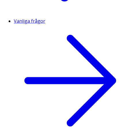
(betakaroten), vitamin B6 (pyridoxinhydroklorid), vitamin
B1 (tiaminmononitrat), vitamin B2 (riboflavin), folsyra
((6S)-5-metyltetrahydrofolat; glukosaminsalt), vitamin D3
Vanliga frågor
(kolekalciferol), jod (kaliumjodid), selen (natriumselenat),
biotin (D-biotin).