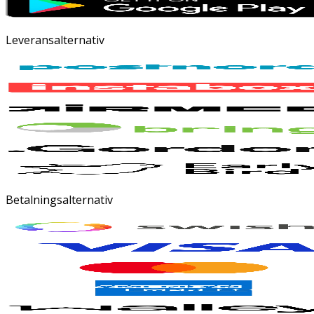
Leveransalternativ
Betalningsalternativ