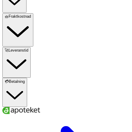
🧺Fraktkostnad
🚀Leveranstid
💳Betalning