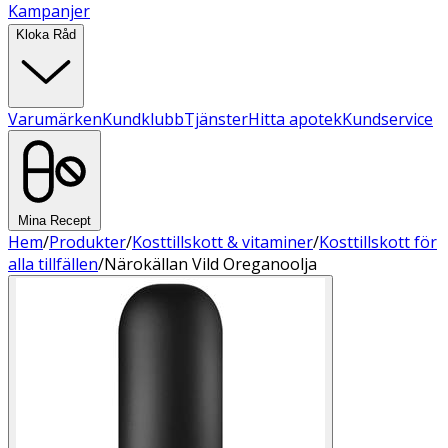
Kampanjer
Kloka Råd
Varumärken
Kundklubb
Tjänster
Hitta apotek
Kundservice
Mina Recept
Hem
/
Produkter
/
Kosttillskott & vitaminer
/
Kosttillskott för
alla tillfällen
/
Närokällan Vild Oreganoolja