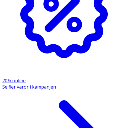
Innehåll
Extra virgin olivolja, oreganoolja (Origanum vulgare ssp.
minutiflorum). Olivolja och oreganoolja i förhållandet 2:1.
Mängd per 2 droppar Oreganoolja 20 mg Mängd per 5
droppar 50 mg
20% online
Se fler varor i kampanjen