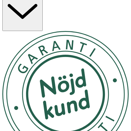
cellerna mot oxidativ stress.
Användning & Dosering
- Rekommenderad daglig dos: 2 teskedar (10 ml)
- Intas helst på fastande mage
- Skaka flaskan väl före användning
- Överskrid inte rekommenderad dos
- Kosttillskott bör inte ersätta en varierad kost och en
hälsosam livsstil
Förvaring
Förvaras i kylskåp efter öppnande, utom räckhåll för små
barn. Hållbar 8 veckor efter öppnande.
Innehållsdeklaration
Per dos
%DRI*