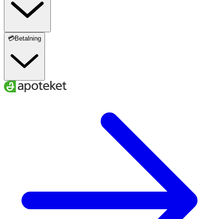
💳Betalning