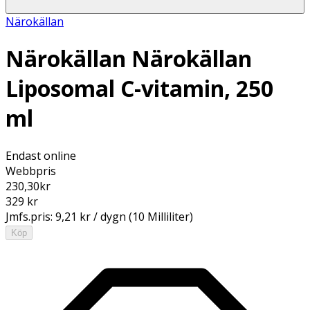
Närokällan
Närokällan Närokällan
Liposomal C-vitamin, 250
ml
Endast online
Webbpris
230,30
kr
329 kr
Jmfs.pris:
9,21 kr / dygn (10 Milliliter)
Köp