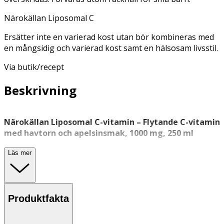
Närokällan Liposomal C
Ersätter inte en varierad kost utan bör kombineras med
en mångsidig och varierad kost samt en hälsosam livsstil.
Via butik/recept
Beskrivning
Närokällan Liposomal C-vitamin – Flytande C-vitamin
med havtorn och apelsinsmak, 1000 mg, 250 ml
Närokällan Liposomal C-vitamin är ett veganskt
Läs mer
kosttillskott i flytande form med smak av apelsin och
havtorn. Varje dos innehåller 1000 mg C-vitamin i
liposomal form.
Produktfakta
C-vitamin bidrar till immunsystemets normala funktion,
till att minska trötthet och utmattning samt till att skydda