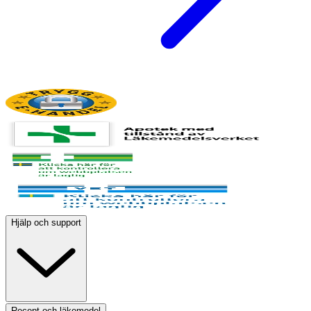
Hjälp och support
Recept och läkemedel