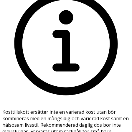
Kosttillskott ersätter inte en varierad kost utan bör
kombineras med en mångsidig och varierad kost samt en
hälsosam livsstil. Rekommenderad daglig dos bör inte
överskridas. Förvaras utom räckhåll för små barn.