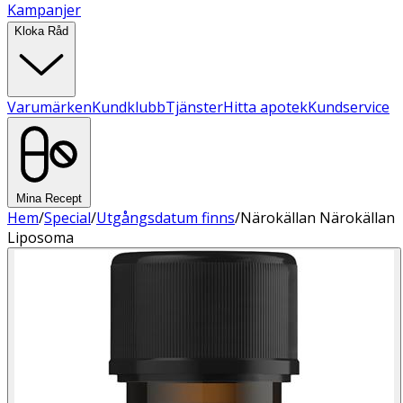
Kampanjer
Kloka Råd
Varumärken
Kundklubb
Tjänster
Hitta apotek
Kundservice
Mina Recept
Hem
/
Special
/
Utgångsdatum finns
/
Närokällan Närokällan
Liposoma