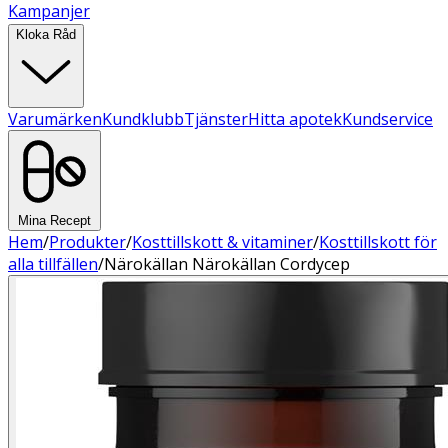
Kampanjer
Kloka Råd
Varumärken
Kundklubb
Tjänster
Hitta apotek
Kundservice
Mina Recept
Hem
/
Produkter
/
Kosttillskott & vitaminer
/
Kosttillskott för
alla tillfällen
/
Närokällan Närokällan Cordycep