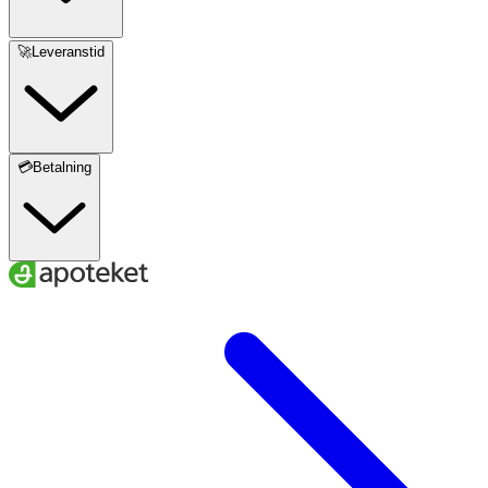
🚀Leveranstid
💳Betalning