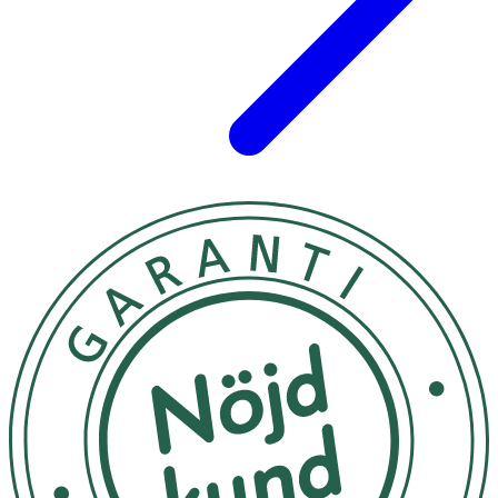
Leucin
20 mg
**
* Dagligt referensintag. ** DRI ej fastställd.
Innehåll
Cordycepsextrakt (larvsvamp Cordyceps sinensis
mycelium), vegetabilisk kapsel (pullulan), leucin.