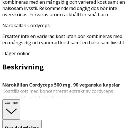
kombineras med en mångsidig och varierad kost samt en
hälsosam livsstil. Rekommenderad daglig dos bör inte
överskridas. Förvaras utom räckhåll för små barn.
Närokällan Cordyceps
Ersätter inte en varierad kost utan bör kombineras med
en mångsidig och varierad kost samt en hälsosam livsstil.
I lager online
Beskrivning
Närokällan Cordyceps 500 mg, 90 veganska kapslar
Kosttillskott med koncentrerat extrakt av cordyceps
(mycelium) i vegetabilisk kapsel.
Läs mer
Närokällans
Cordyceps är ett veganskt cordycepstillskott
framtaget från mycelium, svampens rotsystemsliknande
nätverk.