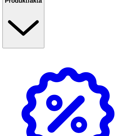
Produktfakta
Egenskaper
· Extrakt från cordyceps-mycelium (C. sinensis)
· Standardiserat innehåll av polysackarider och
betaglukaner
· Vegansk kapsel (pullulan)
· För vuxna
Användning & Dosering
· 1 kapsel dagligen vid frukost eller lunch.
Observera:
· Rekommenderas inte vid graviditet, amning eller vid
autoimmuna sjukdomar.
· Bör inte tas inom två veckor före planerad operation.
· Rådgör med läkare vid samtidig