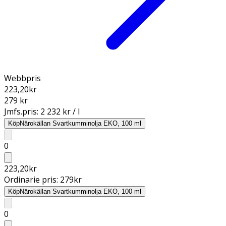
Webbpris
223,20
kr
279 kr
Jmfs.pris:
2 232 kr / l
Köp
Närokällan Svartkumminolja EKO, 100 ml
0
223,20
kr
Ordinarie pris:
279
kr
Köp
Närokällan Svartkumminolja EKO, 100 ml
0