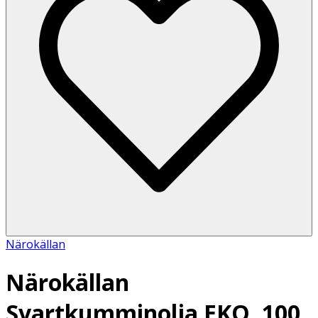
Närokällan
Närokällan
Svartkumminolja EKO, 100