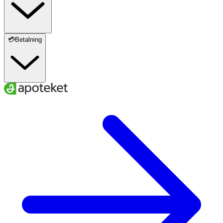
💳Betalning