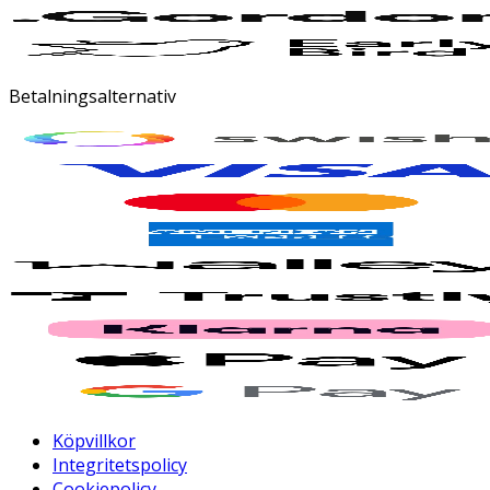
Betalningsalternativ
Köpvillkor
Integritetspolicy
Cookiepolicy