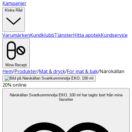
Kampanjer
Kloka Råd
Varumärken
Kundklubb
Tjänster
Hitta apotek
Kundservice
Mina Recept
Hem
/
Produkter
/
Mat & dryck
/
För mat & bak
/
Närokällan
20%
online
Närokällan Svartkumminolja EKO, 100 ml har tagits bort från mina
favoriter