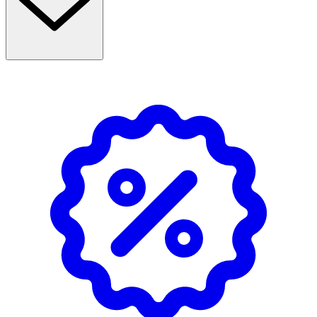
- Överskrid inte rekommenderad dos.
- Kosttillskott bör inte användas som alternativ till en
varierad kost.
- Förvaras mörkt och svalt, ej i direkt solljus. Återförslut
väl efter öppnande. Förvaras väl försluten och utom
räckhåll för små barn.
INNEHÅLLSDEKLARATION
5 ml
%DRI*
900 kcal
Energi
-
3700 kj
Fett
100 g
-
Varav mättad fett
15 g
-
Kolhydrater
0 g
-