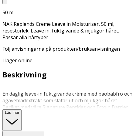
50 ml
NAK Replends Creme Leave in Moisturiser, 50 ml,
resestorlek. Leave in, fuktgivande & mjukgör håret.
Passar alla hårtyper
Följ anvisningarna på produkten/bruksanvisningen
I lager online
Beskrivning
En daglig leave-in fuktgivande crème med baobabfrö och
agavebladextrakt som slätar ut och mjukgör håret.
Berikat med våra Signature Peptides och Ectoin Barrier
Läs mer
Booster som hjälper till att reparera och stärka,
samtidigt som de vårdar hårbottens mikrobiom för ditt
friskaste hår. Rekommenderas för... Alla hårtyper.
Nyckelfördelar Tillför fukt samtidigt som den reder ut