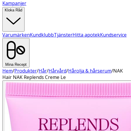
Kampanjer
Kloka Råd
Varumärken
Kundklubb
Tjänster
Hitta apotek
Kundservice
Mina Recept
Hem
/
Produkter
/
Hår
/
Hårvård
/
Hårolja & hårserum
/
NAK
Hair NAK Replends Creme Le