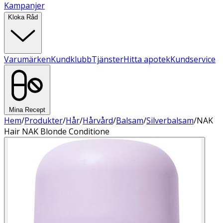
Kampanjer
Kloka Råd
Varumärken
Kundklubb
Tjänster
Hitta apotek
Kundservice
Mina Recept
Hem
/
Produkter
/
Hår
/
Hårvård
/
Balsam
/
Silverbalsam
/
NAK
Hair NAK Blonde Conditione