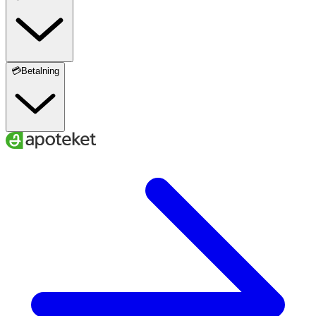
💳Betalning