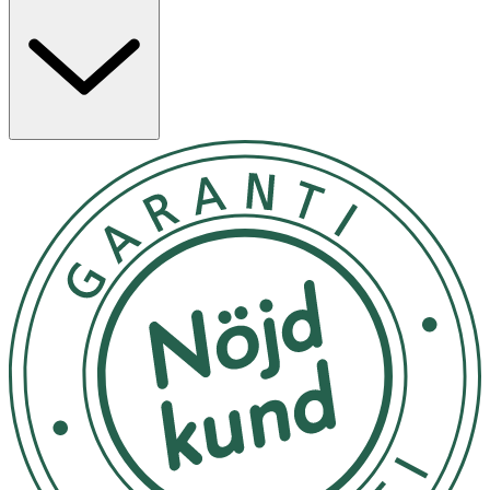
blondin alltid har roligare. Nyckelingredienser Natural
Vegan Complex Kokosolja – En fantastisk mjukgörare
som ger mjukhet och smidighet till hår och hud. Aloe
Vera – Ett intensivt återfuktande extrakt som hjälper
håret och huden att bevara fukt. Hydrolyserat risprotein
– Rikt på vitaminer och mineraler, ger styrka och balans
till alla hårtyper. Päronextrakt – Ett närande protein som
återfuktar och vårdar torrt eller skadat hår.
Applicera i rent, vått hår och massera från rötterna till
topparna. Låt verka i 1–5 minuter, skölj noggrant. Endast
för utvärtes bruk. Undvik kontakt med ögonen. Vid
kontakt, skölj omedelbart. Avbryt användning vid
irritation och kontakta läkare. Denna produkt innehåller
färgpigment som kan fläcka kakelplattor, kakelfogar och
porösa områden.
Temperatur: Förvara i rumstemperatur (ca. 15-25°C).
Undvik extrem kyla och direkt solljus, vilket kan förstöra
konsistensen. Plats: Stäng korken ordentligt efter varje