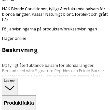
NAK Blonde Conditioner, fylligt återfuktande balsam för
blonda längder. Passar Naturligt blont, förblekt och grått
hår.
Följ anvisningarna på produkten/bruksanvisningen
I lager online
Beskrivning
Ett fylligt återfuktande balsam för blonda längder.
Berikad med våra Signature Peptides och Ectoin Barrier
Booster som hjälper till att reparera och stärka håret,
Läs mer
samtidigt som det vårdar för ett friskare och mer
välmående utseende. Rekommenderas för... Naturligt
blont, förblekt och grått hår. Nyckelfördelar Skonsam
vård för naturligt blont, förblekt och grått hår, som
Produktfakta
hjälper till att släta ut hårstråna för en polerad finish.
Redar ut, mjukgör och gör håret silkeslent – så att din