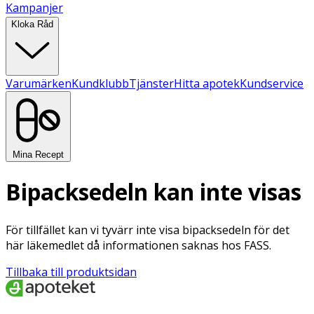
Kampanjer
Kloka Råd
Varumärken
Kundklubb
Tjänster
Hitta apotek
Kundservice
Mina Recept
Bipacksedeln kan inte visas
För tillfället kan vi tyvärr inte visa bipacksedeln för det
här läkemedlet då informationen saknas hos FASS.
Tillbaka till produktsidan