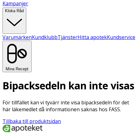
Kampanjer
Kloka Råd
Varumärken
Kundklubb
Tjänster
Hitta apotek
Kundservice
Mina Recept
Bipacksedeln kan inte visas
För tillfället kan vi tyvärr inte visa bipacksedeln för det
här läkemedlet då informationen saknas hos FASS.
Tillbaka till produktsidan