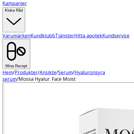
Kampanjer
Kloka Råd
Varumärken
Kundklubb
Tjänster
Hitta apotek
Kundservice
Mina Recept
Hem
/
Produkter
/
Ansikte
/
Serum
/
Hyaluronsyra
serum
/
Mossa Hyalur. Face Moist