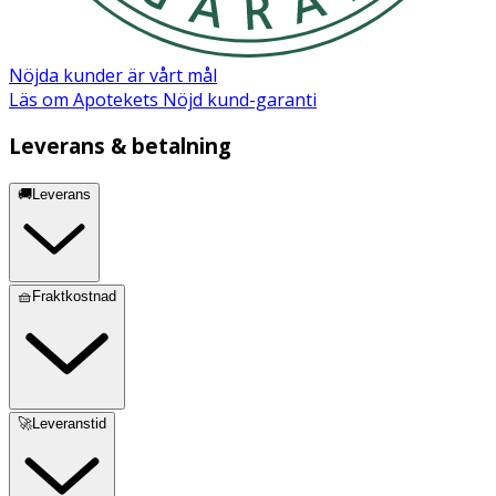
Märkning
Nöjda kunder är vårt mål
Ecocert Cosmos Natural
Läs om Apotekets Nöjd kund-garanti
Leverans & betalning
🚚Leverans
🧺Fraktkostnad
🚀Leveranstid