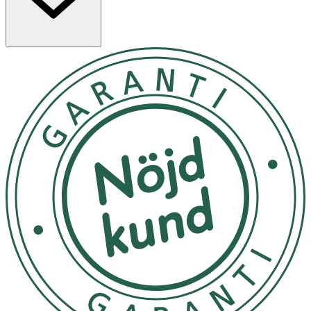
Använd dagligen på ren hud morgon och/eller kväll. Tips:
Använd som primer före smink. Använd som en mask
genom att applicera ett tjockt lager på huden och låt
verka i 15 minuter.
Förvaras i tumstemperatur, ej i direkt solljus
OK för gravida och ammande:
Ja
Ingredienser:
Aqua/Water, Glycerin**, Pentylene Glycol, Betaine,
Sclerotium Gum, Rubus Idaeus (Raspberry) Fruit Extract*,
Vaccinium VitisIdaea (Lingonberry) Fruit Extract*,
Aroma/Fragrance, Sodium Phytate, Hydrolyzed
Hyaluronic Acid, Sodium Hyaluronate, Lactic Acid,
Alcohol** *Ingredients from Organic Farming **Made
using Organic ingredients 100% Natural origin of total
12% Organic of total COSMOS NATURAL certified by
ECOCERT Greenlife according to COSMOS Standard
available at http://COSMOS.ecocert.com