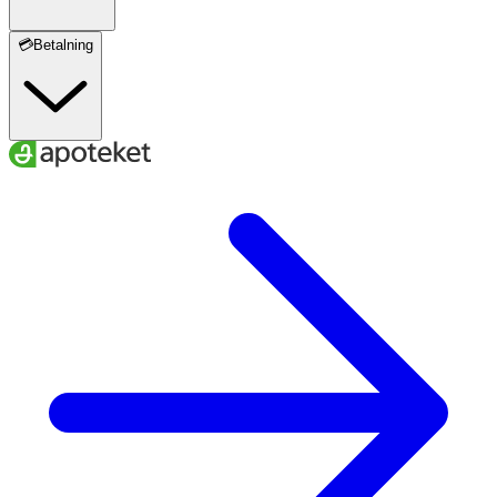
💳Betalning