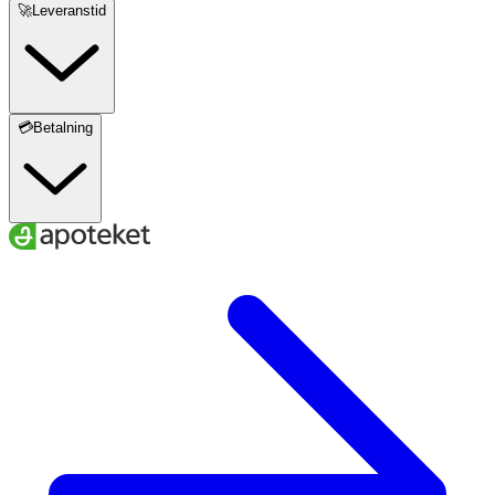
🚀Leveranstid
💳Betalning