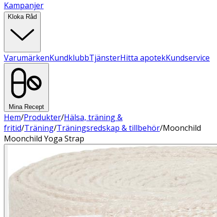
Kampanjer
Kloka Råd
Varumärken
Kundklubb
Tjänster
Hitta apotek
Kundservice
Mina Recept
Hem
/
Produkter
/
Hälsa, träning &
fritid
/
Träning
/
Träningsredskap & tillbehör
/
Moonchild
Moonchild Yoga Strap