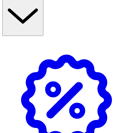
utmanande positioner, är Moonchild Yoga Strap det
perfekta redskapet för att ta din träning till nästa nivå.
Egenskaper: Extra längd och stabilt stöd Lätt att justera
Mjukt och hållbart Tillverkat i hållbart, ekologiskt
material Storlek: 250 × 3,7 cm Material: 100 % ekologisk
bomull Designad i Danmark – Tillverkad med kärlek i
Indien
Handtvätt. Låt lufttorka helt innan användning.
Förvara bandet torrt och undan direkt solljus.
OK för gravida och ammande:
Ja