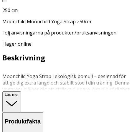
250 cm
Moonchild Moonchild Yoga Strap 250cm
Följ anvisningarna på produkten/bruksanvisningen
I lager online
Beskrivning
Moonchild Yoga Strap i ekologisk bomull – designad för
att ge dig extra längd och stabilt stöd i din träning. Denna
yogarem hjälper dig att sträcka djupare, öka din rörlighet
Läs mer
och hitta bättre alignment i både hemmapraktik och i
studion. Tillverkad i 100 % ekologisk bomull, är bandet
både mjukt och slitstarkt, med ett lättjusterat spänne
som gör det enkelt att anpassa längden efter dina behov.
Produktfakta
Oavsett om du vill fördjupa dina stretchövningar,
förbättra tekniken eller arbeta tryggare i mer