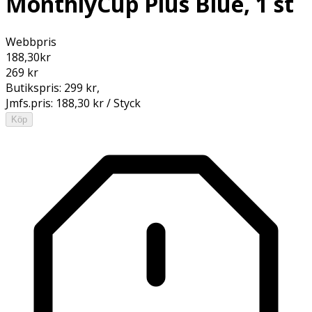
MonthlyCup Plus Blue, 1 st
Webbpris
188,30
kr
269 kr
Butikspris:
299 kr
,
Jmfs.pris:
188,30 kr / Styck
Köp