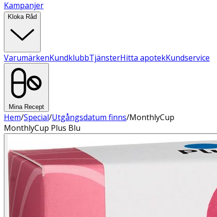
Kampanjer
Kloka Råd
Varumärken
Kundklubb
Tjänster
Hitta apotek
Kundservice
Mina Recept
Hem
/
Special
/
Utgångsdatum finns
/
MonthlyCup
MonthlyCup Plus Blu