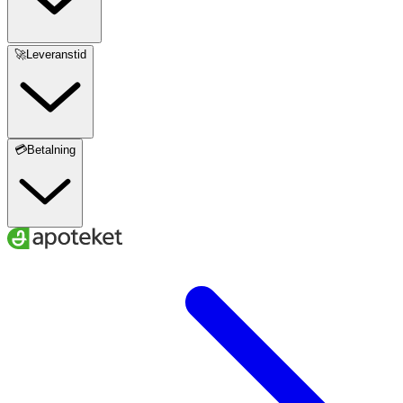
🚀Leveranstid
💳Betalning