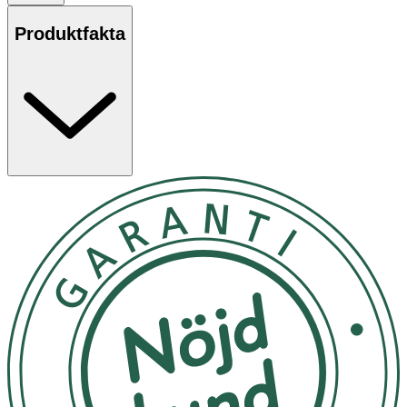
träna, sov och gör vad du vill trots mens.
Produktfakta
Storlek Plus: För dig som har riklig till mycket riklig
blödning.
Användning
- Följ anvisningarna på produkten/bruksanvisningen.
- Koka koppen före den första användningen och
därefter en gång i månaden.
- MonthlyCup är en återanvändningsbar menskopp och
kan användas i upp till 5 år.
Förvaring
Förvara i den medföljande tygpåsen när den inte
används. Förvara den inte i en lufttät behållare såsom en
plastpåse.
Innehåll