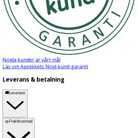
Medicinskt silikon, 0,51% pigmentpasta av medicinskt
silikon.
Nöjda kunder är vårt mål
Läs om Apotekets Nöjd kund-garanti
Leverans & betalning
🚚Leverans
🧺Fraktkostnad