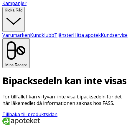
Kampanjer
Kloka Råd
Varumärken
Kundklubb
Tjänster
Hitta apotek
Kundservice
Mina Recept
Bipacksedeln kan inte visas
För tillfället kan vi tyvärr inte visa bipacksedeln för det
här läkemedlet då informationen saknas hos FASS.
Tillbaka till produktsidan