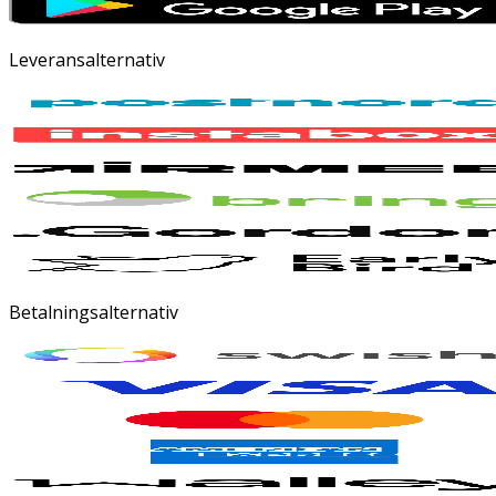
Leveransalternativ
Betalningsalternativ