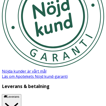
Olamine, Glycolipids, Polyglyceryl-10 Laurate,
Niacinamide, Tocopheryl Acetate, Glycerin, Aqua,
Hydrogenated Lecithin, Polyglyceryl-10 Stearate,
Panthenol, Sodium Ascorbyl Phosphate, Tocopheryl
Acetate, Biotin, Thiamine HCl, Retinyl Palmitate,
Pyridoxine, Folic Acid, Glyceryl Linolenate, Glyceryl
Arachidonate, Cyanocobalamin, Capryloyl Salicylic Acid,
Ceramide NP, Glycosphingolipids, 1,2-Hexanediol,
Butylene Glycol, Hyaluronic Acid, Citrus Tangerina
(Tangerine) Extract, Citrus Limon (Lemon) Fruit Extract,
Hippophae Rhamnoides Fruit Extract, Citrus Paradisi
(Grapefruit) Fruit Extract, Propanediol, Carica Papaya
(Papaya) Fruit Extract, Glucose, Papain, Oenothera
Biennis (Evening Primrose) Oil, Hippophae Rhamnoides
Fruit Oil, Moringa Oleifera Seed Oil, Parfum.
Nöjda kunder är vårt mål
Läs om Apotekets Nöjd kund-garanti
Leverans & betalning
🚚Leverans