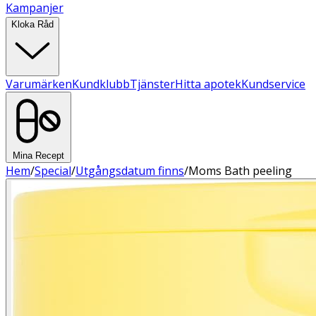
Kampanjer
Kloka Råd
Varumärken
Kundklubb
Tjänster
Hitta apotek
Kundservice
Mina Recept
Hem
/
Special
/
Utgångsdatum finns
/
Moms Bath peeling