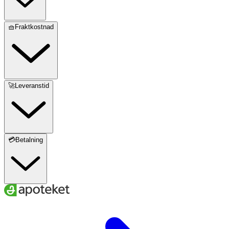
🧺Fraktkostnad
🚀Leveranstid
💳Betalning