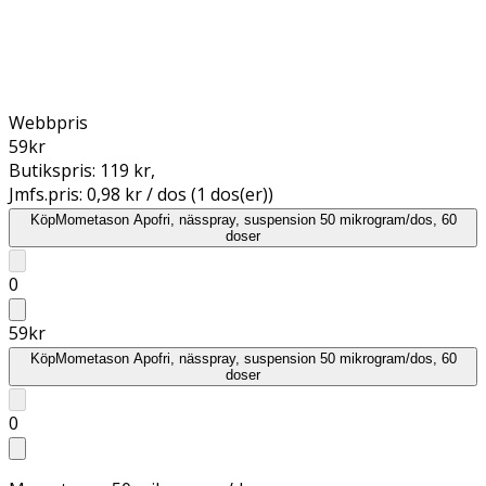
Webbpris
59
kr
Butikspris:
119 kr
,
Jmfs.pris:
0,98 kr / dos (1 dos(er))
Köp
Mometason Apofri, nässpray, suspension 50 mikrogram/dos, 60
doser
0
59
kr
Köp
Mometason Apofri, nässpray, suspension 50 mikrogram/dos, 60
doser
0