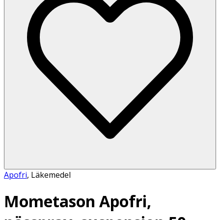
Apofri
,
Läkemedel
Mometason Apofri,