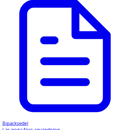
Behöver du längre lindring? Upptäck vår större
förpackning med 140 doser här!
Användning & Dosering
· Vuxna och barn över 18 år: 2 sprayningar i varje
näsborre 1 gång dagligen.
· När symtomen förbättras kan dosen minskas till 1
sprayning per näsborre dagligen.
· För vissa kan lindring märkas inom 12 timmar, men
full effekt kan ta upp till 2 dagar.
· Vid svår hösnuva kan behandlingen påbörjas några
dagar innan pollensäsongen startar.
· Om du inte märker någon förbättring inom 14 dagar,
kontakta läkare.
· Ska inte användas längre än 3 månader utan läkares
rekommendation.
Bipacksedel
Läs noga före användning