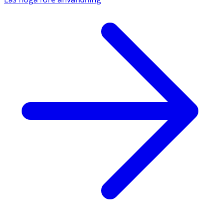
Graviditet & amning
Är du gravid eller ammar, rådgör med läkare eller
apotekspersonal innan användning.
Förvaring
Förvaras i rumstemperatur, utom räckhåll för barn.
Innehåll
Aktiva substansen:
mometasonfuroat
(50 mikrogram
per sprayning). Övriga innehållsämnen är mikrokristallin
cellulosa och karmellosnatrium, glycerol,
citronsyramonohydrat, natriumcitrat, polysorbat 80,
bensalkoniumklorid och renat vatten.