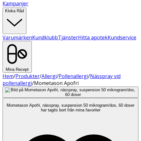
Kampanjer
Kloka Råd
Varumärken
Kundklubb
Tjänster
Hitta apotek
Kundservice
Mina Recept
Hem
/
Produkter
/
Allergi
/
Pollenallergi
/
Nässpray vid
pollenallergi
/
Mometason Apofri
Mometason Apofri, nässpray, suspension 50 mikrogram/dos, 60 doser
har tagits bort från mina favoriter