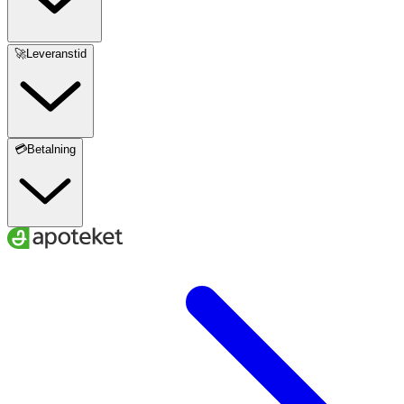
🚀Leveranstid
💳Betalning