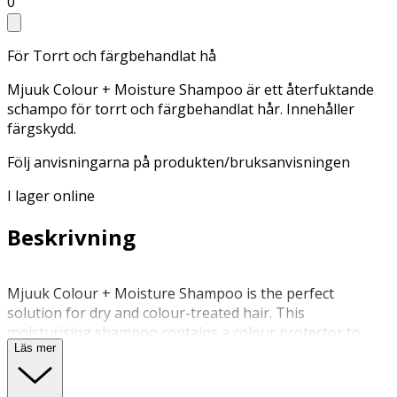
0
För Torrt och färgbehandlat hå
Mjuuk Colour + Moisture Shampoo är ett återfuktande
schampo för torrt och färgbehandlat hår. Innehåller
färgskydd.
Följ anvisningarna på produkten/bruksanvisningen
I lager online
Beskrivning
Mjuuk Colour + Moisture Shampoo is the perfect
solution for dry and colour-treated hair. This
moisturising shampoo contains a colour protector to
Läs mer
help keep your hair colour bright and vibrant. At the
same time, it makes your hair more manageable and
soft. • Moisturising shampoo for dry and colour-treated