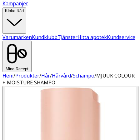
Kampanjer
Kloka Råd
Varumärken
Kundklubb
Tjänster
Hitta apotek
Kundservice
Mina Recept
Hem
/
Produkter
/
Hår
/
Hårvård
/
Schampo
/
MJUUK COLOUR
+ MOISTURE SHAMPO