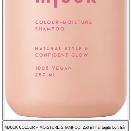
MJUUK COLOUR + MOISTURE SHAMPOO, 250 ml har tagits bort från