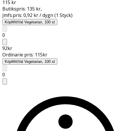
115 kr
Butikspris:
135 kr
,
Jmfs.pris:
0,92 kr / dygn (1 Styck)
Köp
MittVal Vegetarian, 100 st
0
92
kr
Ordinarie pris:
115
kr
Köp
MittVal Vegetarian, 100 st
0