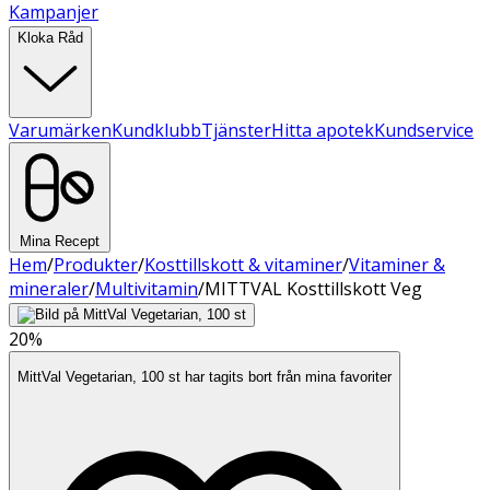
Kampanjer
Kloka Råd
Varumärken
Kundklubb
Tjänster
Hitta apotek
Kundservice
Mina Recept
Hem
/
Produkter
/
Kosttillskott & vitaminer
/
Vitaminer &
mineraler
/
Multivitamin
/
MITTVAL Kosttillskott Veg
20%
MittVal Vegetarian, 100 st har tagits bort från mina favoriter