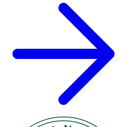
Selen
50 µg
91*
Kalcium
250 mg
31*
* Dagligt referensintag.
Innehåll
Kalciumkarbonat, Järnfumarat, Vegetabiliska fetter (från
raps, fullhärdat), Zinksulfat, Klumpförebyggande medel
(Kiseldioxid, Polyvinylpyrrolidon, Talk, Magnesiumsalter
av fettsyror), Fyllnadsmedel (Mikrokristallin cellulosa),
Ytbehandlingsmedel (Hydroxipropylmetylcellulosa,
Hydroxipropylcellulosa), Stärkelse, Riboflavin (Vitamin
B2), Medellånga triglycerider (kokosnötsolja),
Förtjockningsmedel (Tvärbunden
natriumkarboximetylcellulosa), Kaliumjodid,
Natriumselenit, Cyanokobalamin (Vitamin B12).