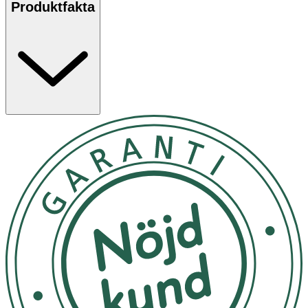
Produktfakta
- Värme eller kyla i samma produkt. Uppvärms i Micro/
Ugn eller kyls i frys.
- Mirakeldockan går att handtvätta.
Värme
- Plocka ur Mirakeldockans veteinnerpåse och värm
enbart innerpåsen.
- Återfukta Mirakeldockans veteinnerpåse ofta med ett
glas vatten i micron vid uppvärmning eller fukta lite lätt
med vatten från en sprayflaska före uppvärmning.
- Micro: 1 min, 600W (vid högre effekt minska tiden).
- Ugn: Placeras i ren ugnsfast form i 100°C 10 min. Håller
värmen 30 min.
Kyla