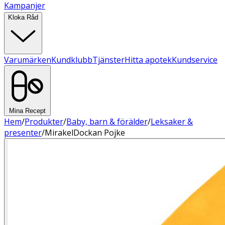
Kampanjer
Kloka Råd
Varumärken
Kundklubb
Tjänster
Hitta apotek
Kundservice
Mina Recept
Hem
/
Produkter
/
Baby, barn & förälder
/
Leksaker &
presenter
/
MirakelDockan Pojke