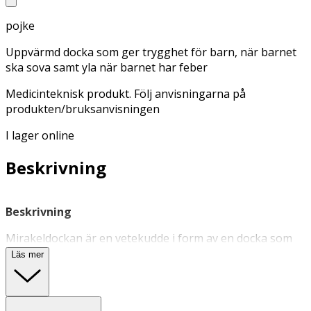
pojke
Uppvärmd docka som ger trygghet för barn, när barnet
ska sova samt yla när barnet har feber
Medicinteknisk produkt. Följ anvisningarna på
produkten/bruksanvisningen
I lager online
Beskrivning
Beskrivning
Mirakeldockan är en vetekudde i form av en docka som
både kan värmas och kylas. En uppvärmd Mirakeldocka
Läs mer
ger trygghet när barnet ska sova. En kyld docka ger
lindring när vid feber. Innehåller 100% ren vete.
Användning