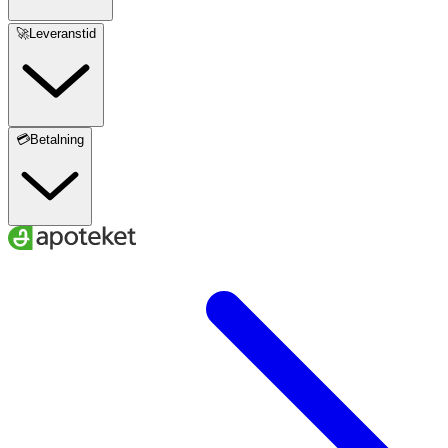
🚀Leveranstid
💳Betalning