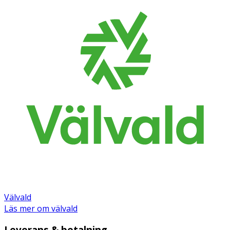
Välvald
Läs mer om välvald
Leverans & betalning