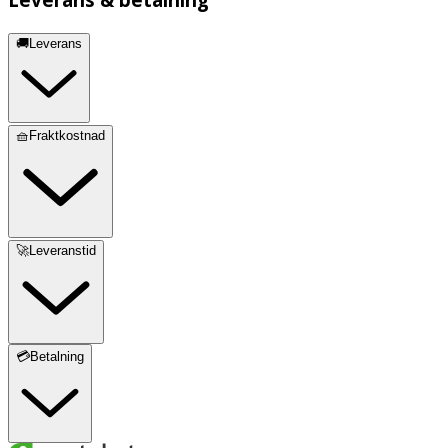
🚚Leverans
🧺Fraktkostnad
🚀Leveranstid
💳Betalning