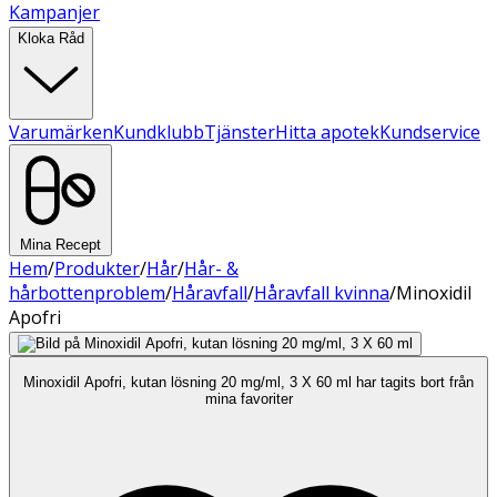
Kampanjer
Kloka Råd
Varumärken
Kundklubb
Tjänster
Hitta apotek
Kundservice
Mina Recept
Hem
/
Produkter
/
Hår
/
Hår- &
hårbottenproblem
/
Håravfall
/
Håravfall kvinna
/
Minoxidil
Apofri
Minoxidil Apofri, kutan lösning 20 mg/ml, 3 X 60 ml har tagits bort från
mina favoriter