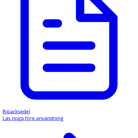
dag.  
- Fortsatt användning är nödvändig för att öka och 
bibehålla håråterväxten, annars kommer håravfallet 
tillbaka. 
- Innan sprayen används första gången ska pumpen 
monteras. Avlägsna flaskans skruvlock och skruva fast 
spraypumpen ordentligt. Tryck sedan fast 
spraymunstycket och tryck några gånger så att en jämn 
spray erhålls. 
- Sprid ut och massera lätt in Minoxidil Apofri i hårbotten 
med hjälp av fingertopparna över de ytor som behandlas. 
Tvätta händerna ordentligt efteråt. 
- För att inte påverka effekten av Minoxidil Apofri bör ett 
silikonfritt schampo användas vid hårtvätt (silikon kan 
också benämnas dimetikon). 
- Eftersom hårväxt är en långsam process behöver 
Minoxidil Apofri användas en viss tid för att du ska uppnå 
Bipacksedel
önskad effekt. Vanligen krävs det kontinuerlig 
Läs noga före användning
användning 2 gånger per dag under minst 2 - 4 månader 
innan effekten blir märkbar. I vissa fall kan det dock ta 
längre tid. Om ingen effekt syns inom 4 månader bör 