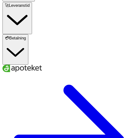
🚀Leveranstid
💳Betalning