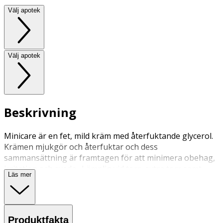
Välj apotek
Välj apotek
Beskrivning
Minicare är en fet, mild kräm med återfuktande glycerol.
Krämen mjukgör och återfuktar och dess
sammansättning är framtagen för att minimera obehag,
irritation och sveda. Lämplig vid torr, extra torr samt
Läs mer
atopisk hud och eksem.
Krämen smörjes in vid behov, gärna flera gånger
dagligen samt alltid efter kontakt med vatten. Smörj in så
Produktfakta