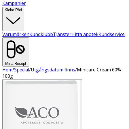
Kampanjer
Kloka Råd
Varumärken
Kundklubb
Tjänster
Hitta apotek
Kundservice
Mina Recept
Hem
/
Special
/
Utgångsdatum finns
/
Minicare Cream 60%
100g