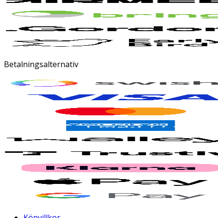
Betalningsalternativ
Köpvillkor