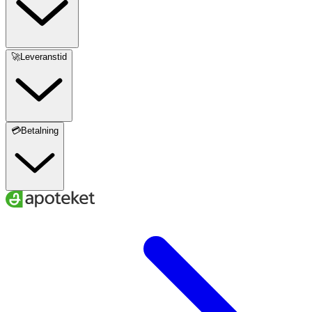
🚀Leveranstid
💳Betalning