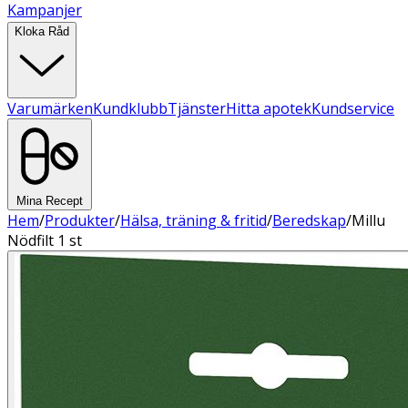
Kampanjer
Kloka Råd
Varumärken
Kundklubb
Tjänster
Hitta apotek
Kundservice
Mina Recept
Hem
/
Produkter
/
Hälsa, träning & fritid
/
Beredskap
/
Millu
Nödfilt 1 st