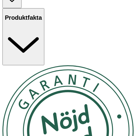
regnskydd. 160 x 210 cm.
Användning
Produktfakta
- Täck inte ansiktet med filten.
- Förvaras torrt och svalt.