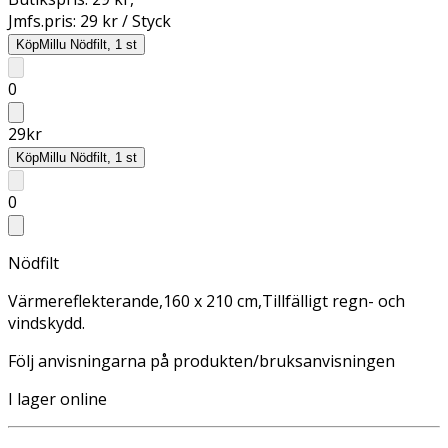
Jmfs.pris:
29 kr / Styck
Köp
Millu Nödfilt, 1 st
0
29
kr
Köp
Millu Nödfilt, 1 st
0
Nödfilt
Värmereflekterande,160 x 210 cm,Tillfälligt regn- och
vindskydd.
Följ anvisningarna på produkten/bruksanvisningen
I lager online