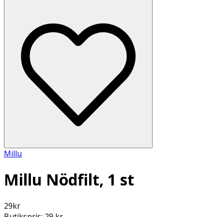
Millu
Millu Nödfilt, 1 st
29
kr
Butikspris:
29 kr
,