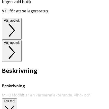
Ingen vald butik
Välj för att se lagerstatus
Välj apotek
Välj apotek
Beskrivning
Beskrivning
Millu Nödfilt är en värmereflekterande, vind- och
vattentät filt i aluminium. Nödfilten används för att
Läs mer
förhindra nerkylning eller som tillfälligt vind- och